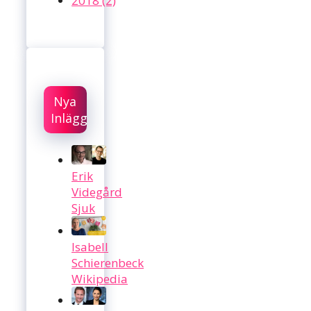
2018 (2)
Nya
Inlägg
Erik
Videgård
Sjuk
Isabell
Schierenbeck
Wikipedia