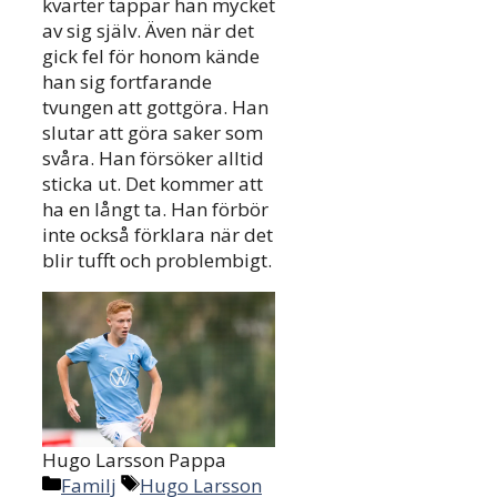
kvarter tappar han mycket
av sig själv. Även när det
gick fel för honom kände
han sig fortfarande
tvungen att gottgöra. Han
slutar att göra saker som
svåra. Han försöker alltid
sticka ut. Det kommer att
ha en långt ta. Han förbör
inte också förklara när det
blir tufft och problembigt.
Hugo Larsson Pappa
Categories
Tags
Familj
Hugo Larsson