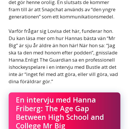
det gör henne orolig. En slutsats de kommer
fram till är att Snapchat används av “den yngre
generationen” som ett kommunikationsmedel.
Varför frågar sig Lovisa det här, funderar hon.
Du kan läsa mer om hur Hannas bästa vän “Mr
Big” är sju år äldre än hon här! När hon sa: “Jag
ska ta den med honom efter podden”, gnisslade
Hanna.Enligt The Guardian sa en professionell
ishockeyspelare i en intervju med Bustle att det
inte är “inget fel med att göra, eller vill göra, vad
dina föräldrar gör.”
En intervju med Hanna
Friberg: The Age Gap
Between High School and
College Mr Big