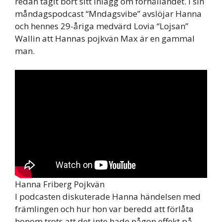
redan tagit bort sitt inlägg om förhållandet. I sin
måndagspodcast “Mndagsvibe” avslöjar Hanna
och hennes 29-åriga medvärd Lovia “Lojsan”
Wallin att Hannas pojkvän Max är en gammal
man.
Hanna Friberg Pojkvän
I podcasten diskuterade Hanna händelsen med
främlingen och hur hon var beredd att förlåta
honom trots att det inte hade någon effekt på