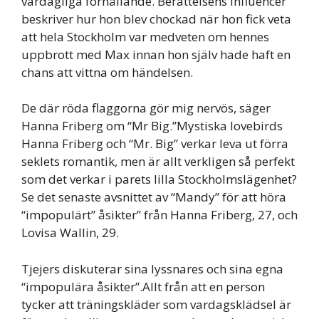
vardagliga förhållande. Berättelsens influencer
beskriver hur hon blev chockad när hon fick veta
att hela Stockholm var medveten om hennes
uppbrott med Max innan hon själv hade haft en
chans att vittna om händelsen.
De där röda flaggorna gör mig nervös, säger
Hanna Friberg om “Mr Big.”Mystiska lovebirds
Hanna Friberg och “Mr. Big” verkar leva ut förra
seklets romantik, men är allt verkligen så perfekt
som det verkar i parets lilla Stockholmslägenhet?
Se det senaste avsnittet av “Mandy” för att höra
“impopulärt” åsikter” från Hanna Friberg, 27, och
Lovisa Wallin, 29.
Tjejers diskuterar sina lyssnares och sina egna
“impopulära åsikter”.Allt från att en person
tycker att träningskläder som vardagsklädsel är