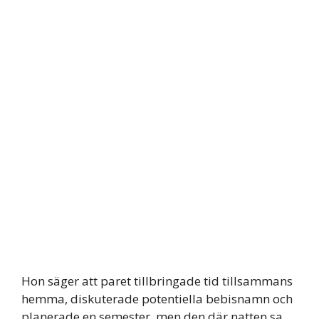
Hon säger att paret tillbringade tid tillsammans
hemma, diskuterade potentiella bebisnamn och
planerade en semester, men den där natten sa