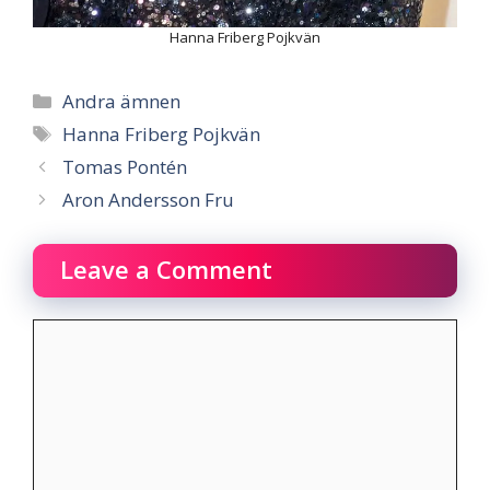
Hanna Friberg Pojkvän
Categories
Andra ämnen
Tags
Hanna Friberg Pojkvän
Tomas Pontén
Aron Andersson Fru
Leave a Comment
Comment