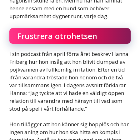
någonsin skulle få en. Men nu har han lämnat
henne ensam med en hund som behöver
uppmärksamhet dygnet runt, varje dag.
Frustrera otrohetsen
I sin podcast från april förra året beskrev Hanna
Friberg hur hon insåg att hon blivit dumpad av
pojkvännen av fullkomlig irritation. Efter en tid
ifrån varandra tröstade hon honom och de två
var tillsammans igen. I dagens avsnitt förklarar
Hanna: “Jag tyckte att vi hade en väldigt öppen
relation till varandra med hänsyn till vad som
stod på spel i vårt förhållande.”
Hon tillägger att hon känner sig hopplös och har
ingen aning om hur hon ska hitta en kompis i
framtiden. Ändå är hon övertygad om att hon