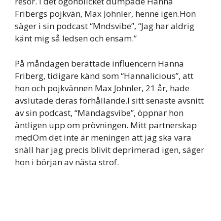
resor. I det ögonblicket dumpade Hanna
Fribergs pojkvän, Max Johnler, henne igen.Hon
säger i sin podcast “Mndsvibe”, “Jag har aldrig
känt mig så ledsen och ensam.”
På måndagen berättade influencern Hanna
Friberg, tidigare känd som “Hannalicious”, att
hon och pojkvännen Max Johnler, 21 år, hade
avslutade deras förhållande.I sitt senaste avsnitt
av sin podcast, “Mandagsvibe”, öppnar hon
äntligen upp om prövningen. Mitt partnerskap
medOm det inte är meningen att jag ska vara
snäll har jag precis blivit deprimerad igen, säger
hon i början av nästa strof.