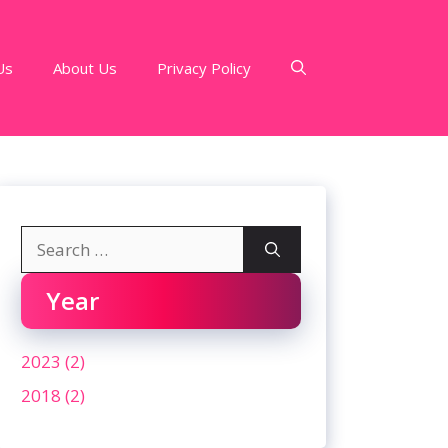
Us
About Us
Privacy Policy
Search
for:
Year
2023 (2)
2018 (2)