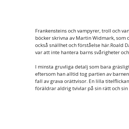
Frankensteins och vampyrer, troll och vam
böcker skrivna av Martin Widmark, som o
också snällhet och förståelse här.Roald 
var att inte hantera barns svårigheter o
I minsta gruvliga detalj som bara gräsligt
eftersom han alltid tog partien av barnen 
fall av grava orättvisor. En lilla titelfli
föräldrar aldrig tvivlar på sin rätt och s