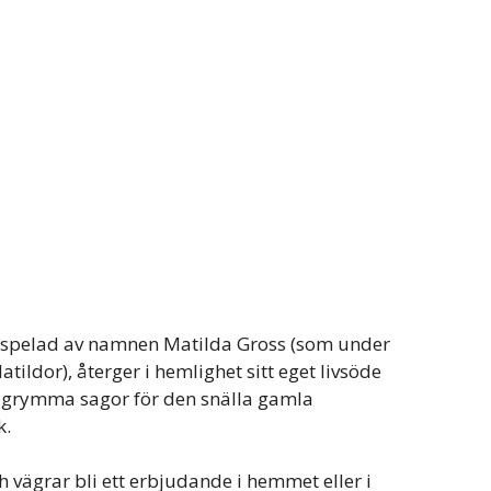
 spelad av namnen Matilda Gross (som under
ildor), återger i hemlighet sitt eget livsöde
m grymma sagor för den snälla gamla
k.
ch vägrar bli ett erbjudande i hemmet eller i