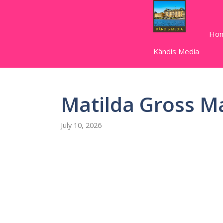
Skip
to
content
Ho
Kändis Media
Matilda Gross 
July 10, 2026