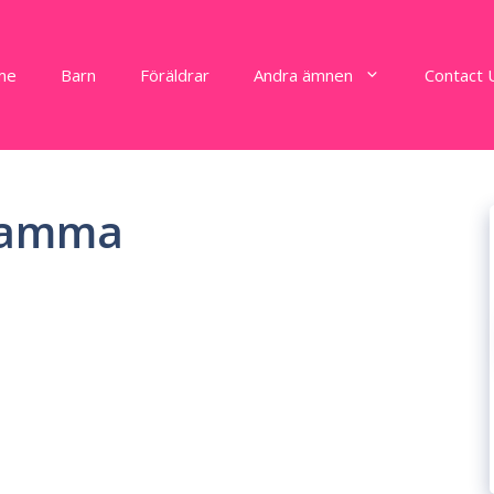
me
Barn
Föräldrar
Andra ämnen
Contact 
Mamma