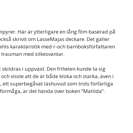
pyrer. Här är ytterligare en lång film baserad på
ckså skrivit om LasseMajas deckare. Det gäller
Dahls karaktäristik med r-och barnboksförfattaren
ch trauman med silkesvantar.
 skildras i uppväxt. Den friheten kunde ta sig
och visste att de är både kloka och starka, även i
ckan, ett superbegåvat läshuvud som trots förfärliga
in förmåga, är det hända över boken “Matilda”.