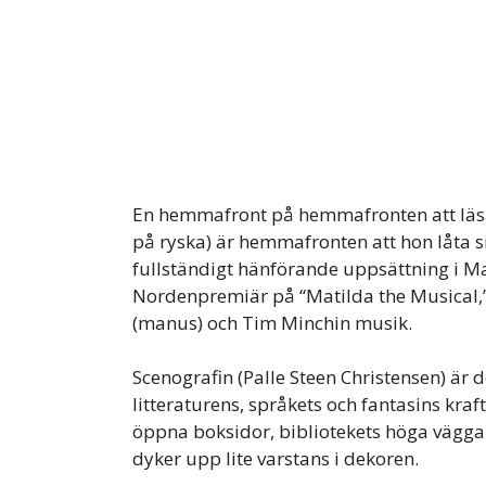
En hemmafront på hemmafronten att läsa
på ryska) är hemmafronten att hon låta si
fullständigt hänförande uppsättning i Ma
Nordenpremiär på “Matilda the Musical,”
(manus) och Tim Minchin musik.
Scenografin (Palle Steen Christensen) är
litteraturens, språkets och fantasins kr
öppna boksidor, bibliotekets höga väggar
dyker upp lite varstans i dekoren.