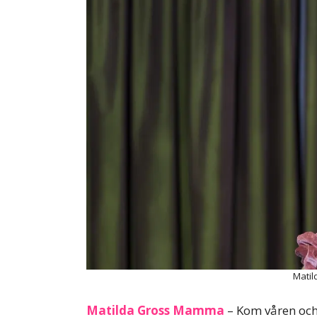
Mati
Matilda Gross Mamma
– Kom våren och 