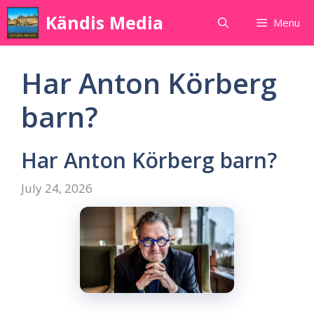
Skip
Kändis Media
Menu
to
content
Har Anton Körberg
barn?
Har Anton Körberg barn?
July 24, 2026