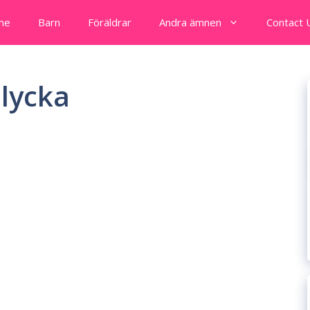
me
Barn
Föräldrar
Andra ämnen
Contact 
lycka