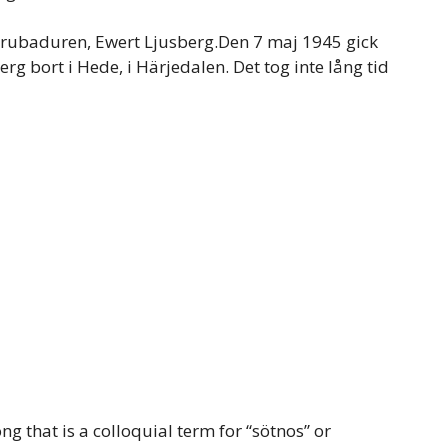
 trubaduren, Ewert Ljusberg.Den 7 maj 1945 gick
 bort i Hede, i Härjedalen. Det tog inte lång tid
 that is a colloquial term for “sötnos” or