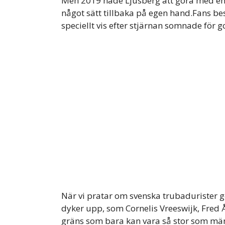
Men 2019 hade Ljusberg att göra med en h
något sätt tillbaka på egen hand.Fans be
speciellt vis efter stjärnan somnade för go
När vi pratar om svenska trubadurister 
dyker upp, som Cornelis Vreeswijk, Fred 
gräns som bara kan vara så stor som mä