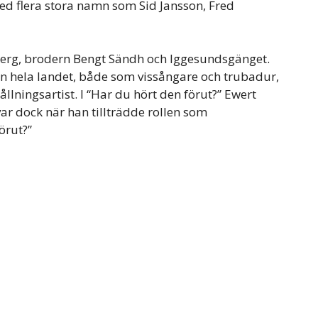
ed flera stora namn som Sid Jansson, Fred
berg, brodern Bengt Sändh och Iggesundsgänget.
en hela landet, både som vissångare och trubadur,
ningsartist. I “Har du hört den förut?” Ewert
ar dock när han tillträdde rollen som
örut?”