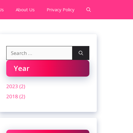
Us
About Us
Privacy Policy
Search
for:
Year
2023 (2)
2018 (2)