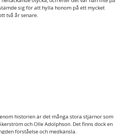
eltäckande olycka, och efter det var han inte på
stämde sig för att hylla honom på ett mycket
tt två år senare.
genom historien är det många stora stjärnor som
Åkerström och Olle Adolphson. Det finns dock en
ngden förståelse och medkänsla.