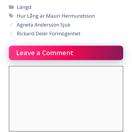
Categories
Längd
Tags
Hur Lång är Mauri Hermundsson
Agneta Andersson Sjuk
Rickard Delér Förmögenhet
Leave a Comment
Comment