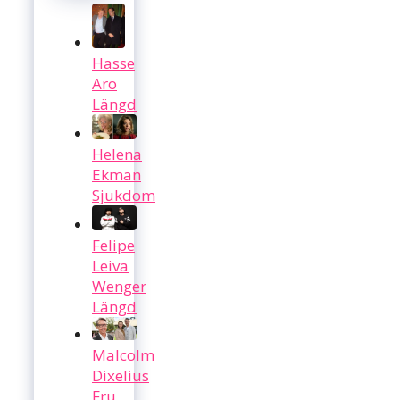
Hasse
Aro
Längd
Helena
Ekman
Sjukdom
Felipe
Leiva
Wenger
Längd
Malcolm
Dixelius
Fru