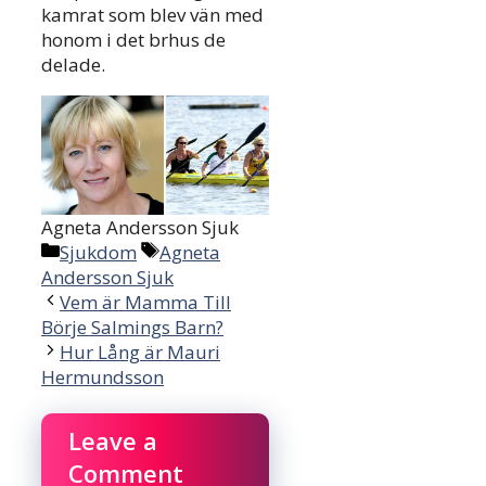
kamrat som blev vän med
honom i det brhus de
delade.
Agneta Andersson Sjuk
Categories
Tags
Sjukdom
Agneta
Andersson Sjuk
Vem är Mamma Till
Börje Salmings Barn?
Hur Lång är Mauri
Hermundsson
Leave a
Comment