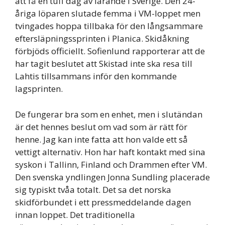
att få en tuff dag av lärande i Sverige. Den 24-
åriga löparen slutade femma i VM-loppet men
tvingades hoppa tillbaka för den långsammare
eftersläpningssprinten i Planica. Skidåkning
förbjöds officiellt. Sofienlund rapporterar att de
har tagit beslutet att Skistad inte ska resa till
Lahtis tillsammans inför den kommande
lagsprinten.
De fungerar bra som en enhet, men i slutändan
är det hennes beslut om vad som är rätt för
henne. Jag kan inte fatta att hon valde ett så
vettigt alternativ. Hon har haft kontakt med sina
syskon i Tallinn, Finland och Drammen efter VM.
Den svenska yndlingen Jonna Sundling placerade
sig typiskt tvåa totalt. Det sa det norska
skidförbundet i ett pressmeddelande dagen
innan loppet. Det traditionella