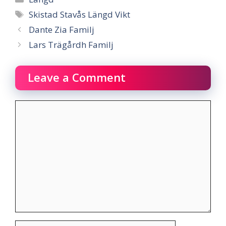
Tags
Skistad Stavås Längd Vikt
Dante Zia Familj
Lars Trägårdh Familj
Leave a Comment
Comment