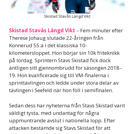
Skistad Stavås Längd Vikt
Skistad Stavås Längd Vikt
– Fem minuter efter
Therese Johaug slutade 22-åringen från
Konnerud 55:a i det klassiska 10-
kilometersloppet. Hon börjar sin 10k friteknikk
på lördag. Sprintern Stavs Skistad fick dock
äntligen sitt gjennombrudd för säsongen 2018–
19. Hon kvalificerade sig till VM-finalerna i
sprinttävlingen och ledde under stora delar av
tävlingen i Seefeld när hon föll i semifinalen.
Sedan dess har nyheterna från Stavs Skistad varit
väldigt tysta, med undantag för några
uppmuntrande avslut i nationella lopp. Efter
attacken bestämde sig Stavs Skistad för att