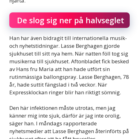
hjärta.”
De slog sig ner på halvseglet
Han har även bidragit till internationella musik-
och nyhetstidningar. Lasse Berghagen gjorde
sjukhuset till sitt nya hem. När natten föll tog sig
musikerna till sjukhuset. Aftonbladet fick besked
av Hans fru Maria att han hade utfört sin
rutinmässiga ballongspray. Lasse Berghagen, 78
år, hade suttit fängslad i två veckor. När
Expressklockan ringer blir han riktigt sömnig.
Den här infektionen måste utrotas, men jag
känner mig inte sjuk, därför är jag inte orolig,
säger han. I måndags rapporterade
nyhetsmedier att Lasse Berghagen återinförts på
sjukhuset efter att ha fått brucellos.