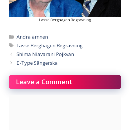
Lasse Berghagen Begravning
Categories
Andra ämnen
Tags
Lasse Berghagen Begravning
Shima Niavarani Pojkvän
E-Type Sångerska
Leave a Comment
Comment