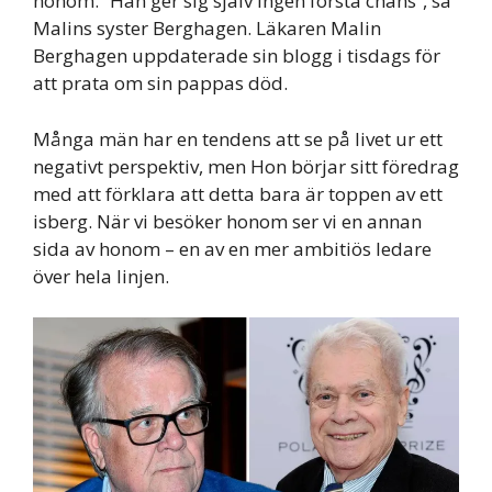
honom. “Han ger sig själv ingen första chans”, sa
Malins syster Berghagen. Läkaren Malin
Berghagen uppdaterade sin blogg i tisdags för
att prata om sin pappas död.
Många män har en tendens att se på livet ur ett
negativt perspektiv, men Hon börjar sitt föredrag
med att förklara att detta bara är toppen av ett
isberg. När vi besöker honom ser vi en annan
sida av honom – en av en mer ambitiös ledare
över hela linjen.