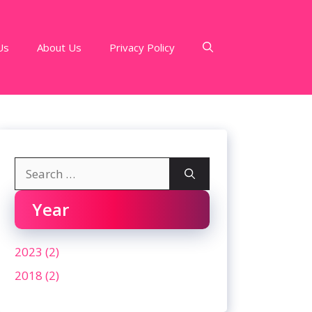
Us
About Us
Privacy Policy
Search
for:
Year
2023 (2)
2018 (2)