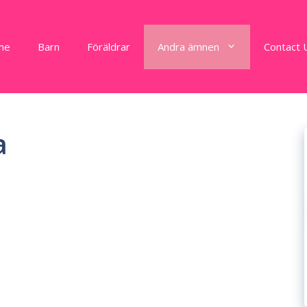
me
Barn
Föräldrar
Andra ämnen
Contact 
a