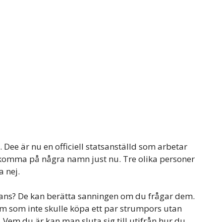
e. Dee är nu en officiell statsanställd som arbetar
 komma på några namn just nu. Tre olika personer
a nej.
fans? De kan berätta sanningen om du frågar dem.
 dem som inte skulle köpa ett par strumpors utan
 Vem du är kan man sluta sig till utifrån hur du