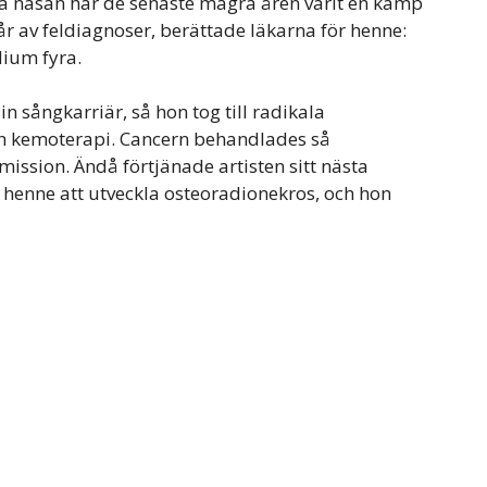
ra näsan har de senaste magra åren varit en kamp
år av feldiagnoser, berättade läkarna för henne:
dium fyra.
n sångkarriär, så hon tog till radikala
h kemoterapi. Cancern behandlades så
ission. Ändå förtjänade artisten sitt nästa
 henne att utveckla osteoradionekros, och hon