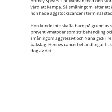
Britney Spears. För kvinnan med den sto
värd att kämpa. Så småningom, efter ett 
hon hade äggstockscancer i terminal sta
Hon kunde inte skaffa barn på grund av si
preventivmetoder som strlbehandling oc
småningom aggressivt och Nana gick i rem
bakslag. Hennes cancerbehandlingar fick
dog av det.