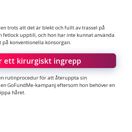
en trots att det är blekt och fullt av trassel på
 fetlock upptill, och hon har inte kunnat använda
st på konventionella könsorgan.
r ett kirurgiskt ingrepp
en rutinprocedur för att återuppta sin
ill en GoFundMe-kampanj eftersom hon behöver en
lippa håret.