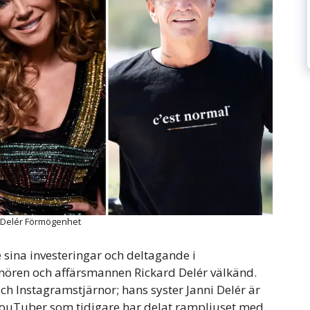
 Delér Förmögenhet
 sina investeringar och deltagande i
nören och affärsmannen Rickard Delér välkänd.
h Instagramstjärnor; hans syster Janni Delér är
 YouTuber som tidigare har delat rampljuset med