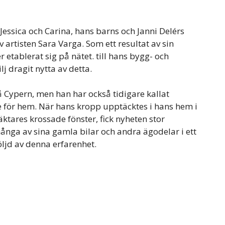
Jessica och Carina, hans barns och Janni Delérs
rtisten Sara Varga. Som ett resultat av sin
r etablerat sig på nätet. till hans bygg- och
j dragit nytta av detta.
å Cypern, men han har också tidigare kallat
e för hem. När hans kropp upptäcktes i hans hem i
ktares krossade fönster, fick nyheten stor
nga av sina gamla bilar och andra ägodelar i ett
följd av denna erfarenhet.