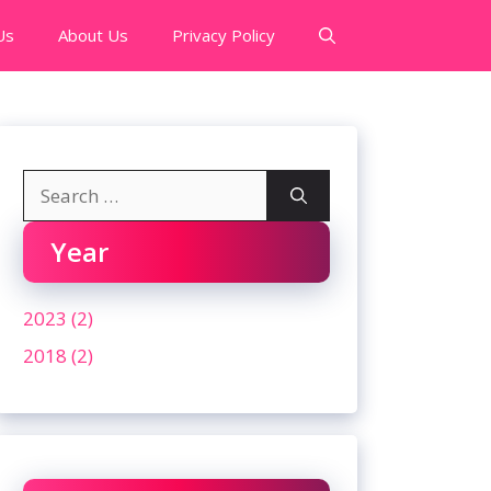
Us
About Us
Privacy Policy
Search
for:
Year
2023 (2)
2018 (2)