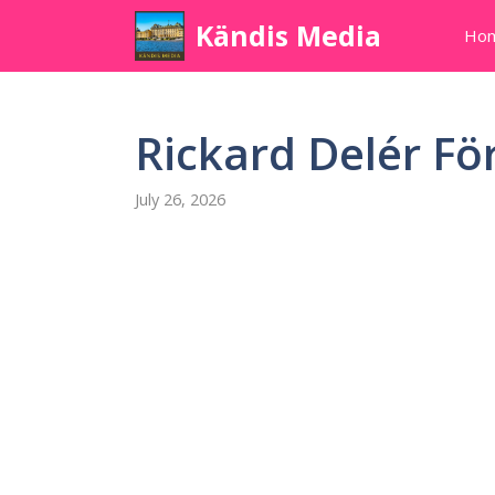
Skip
Kändis Media
Ho
to
content
Rickard Delér F
July 26, 2026