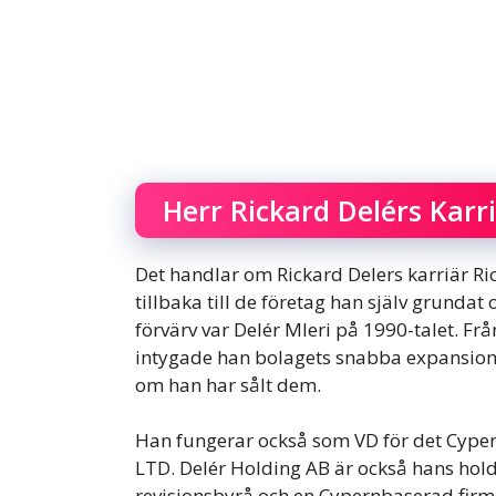
Herr Rickard Delérs Karr
Det handlar om Rickard Delers karriär Rick
tillbaka till de företag han själv grundat
förvärv var Delér Mleri på 1990-talet. Frå
intygade han bolagets snabba expansion. 
om han har sålt dem.
Han fungerar också som VD för det Cyper
LTD. Delér Holding AB är också hans hol
revisionsbyrå och en Cypernbaserad firma