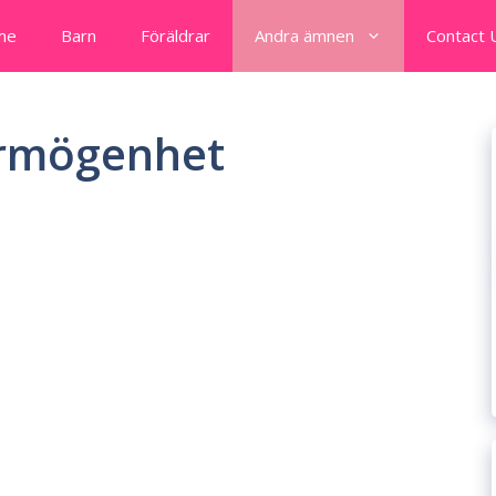
me
Barn
Föräldrar
Andra ämnen
Contact 
örmögenhet