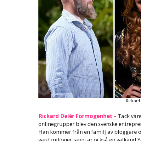
Rickard
Rickard Delér Förmögenhet –
Tack vare
onlinegrupper blev den svenske entrepre
Han kommer från en familj av bloggare oc
värd miljoner.Janni är också en välkänd