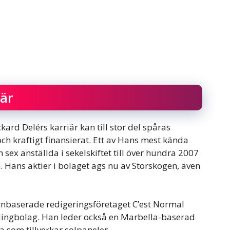
iär
ard Delérs karriär kan till stor del spåras
 och kraftigt finansierat. Ett av Hans mest kända
n sex anställda i sekelskiftet till över hundra 2007
Hans aktier i bolaget ägs nu av Storskogen, även
nbaserade redigeringsföretaget C’est Normal
dingbolag. Han leder också en Marbella-baserad
 som tillverkar solpaneler.