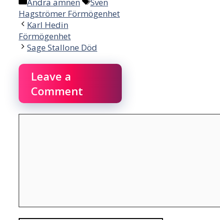
Categories
Tags
Andra ämnen
Sven
Hagströmer Förmögenhet
Karl Hedin
Förmögenhet
Sage Stallone Död
Leave a
Comment
Comment