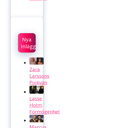
Nya
Inlägg
Zara
Larssons
Pojkvän
Lasse
Holm
Förmögenhet
Marcus