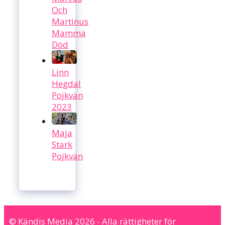
Och
Martinus
Mamma
Död
Linn
Hegdal
Pojkvän
2023
Maja
Stark
Pojkvän
© Kändis Media 2026 - Alla rättigheter för