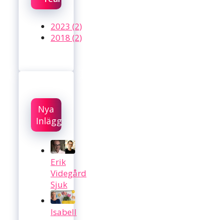
2023 (2)
2018 (2)
Nya
Inlägg
Erik
Videgård
Sjuk
Isabell