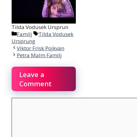
Tilda Vodusek Ursprun
Categories
Tags
Familj
Tilda Vodusek
Ursprung
Viktor Frisk Pojkvän
Petra Malm Familj
Leave a
Comment
Comment