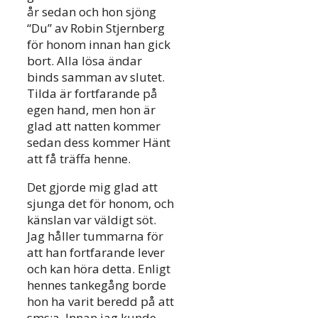
år sedan och hon sjöng
“Du” av Robin Stjernberg
för honom innan han gick
bort. Alla lösa ändar
binds samman av slutet.
Tilda är fortfarande på
egen hand, men hon är
glad att natten kommer
sedan dess kommer Hänt
att få träffa henne.
Det gjorde mig glad att
sjunga det för honom, och
känslan var väldigt söt.
Jag håller tummarna för
att han fortfarande lever
och kan höra detta. Enligt
hennes tankegång borde
hon ha varit beredd på att
sms:a. Innan jag kunde