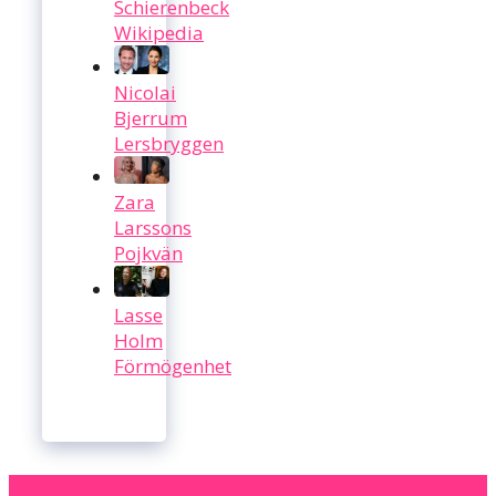
Schierenbeck
Wikipedia
Nicolai
Bjerrum
Lersbryggen
Zara
Larssons
Pojkvän
Lasse
Holm
Förmögenhet