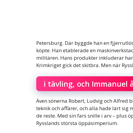
Petersburg. Där byggde han en fjjerrutlös
köpte. Han etablerade en maskinverkstad f
militären. Hans produkter inkluderar h
Krimkriget gick det skitbra. Men när Rys
i tävling, och Immanuel å
Även sönerna Robert, Ludvig och Alfred b
teknik och affärer, och alla hade lärt si
de reste. Med sin fars snille i arv – plus
Rysslands största öppäsimperium.