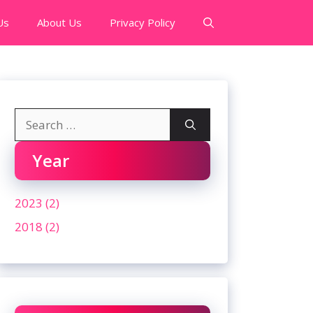
Us
About Us
Privacy Policy
Search
for:
Year
2023 (2)
2018 (2)