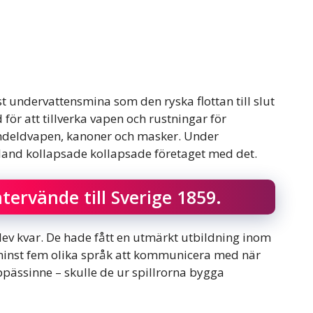
t undervattensmina som den ryska flottan till slut
ör att tillverka vapen och rustningar för
andeldvapen, kanoner och masker. Under
sland kollapsade kollapsade företaget med det.
tervände till Sverige 1859.
lev kvar. De hade fått en utmärkt utbildning inom
g minst fem olika språk att kommunicera med när
 öppässinne – skulle de ur spillrorna bygga