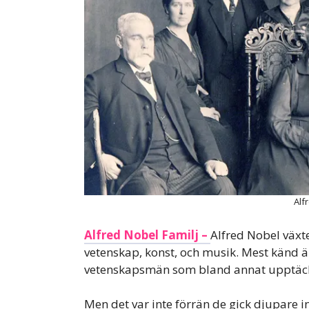
Alf
Alfred Nobel Familj –
Alfred Nobel växte
vetenskap, konst, och musik. Mest känd ä
vetenskapsmän som bland annat upptäck
Men det var inte förrän de gick djupare 