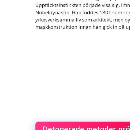
upptäcktsinstinkten började visa sig. Imm
Nobeldynastin. Han föddes 1801 som son t
yrkesverksamma liv som arkitekt, men byt
maskkonstruktion innan han gick in på 
Detonerade metoder pröv