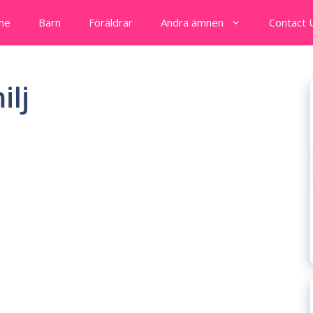
me
Barn
Föräldrar
Andra ämnen
Contact 
ilj