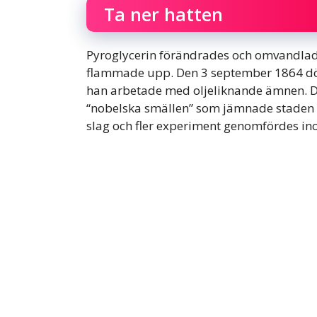
Ta ner hatten
Pyroglycerin förändrades och omvandlade
flammade upp. Den 3 september 1864 död
han arbetade med oljeliknande ämnen. De
“nobelska smällen” som jämnade staden m
slag och fler experiment genomfördes i