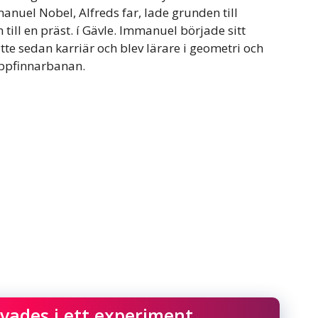
anuel Nobel, Alfreds far, lade grunden till
ill en präst. í Gävle. Immanuel började sitt
te sedan karriär och blev lärare i geometri och
uppfinnarbanan.
ades i ett experiment.