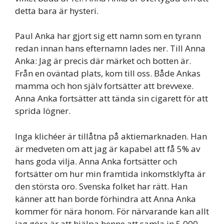
detta bara är hysteri.
Paul Anka har gjort sig ett namn som en tyrann
redan innan hans efternamn lades ner. Till Anna
Anka: Jag är precis där märket och botten är.
Från en oväntad plats, kom till oss. Både Ankas
mamma och hon själv fortsätter att brevvexe.
Anna Anka fortsätter att tända sin cigarett för att
sprida lögner.
Inga klichéer är tillåtna på aktiemarknaden. Han
är medveten om att jag är kapabel att få 5% av
hans goda vilja. Anna Anka fortsätter och
fortsätter om hur min framtida inkomstklyfta är
den största oro. Svenska folket har rätt. Han
känner att han borde förhindra att Anna Anka
kommer för nära honom. För närvarande kan allt
jag göra är att hjälpa henne att samla in 5 000