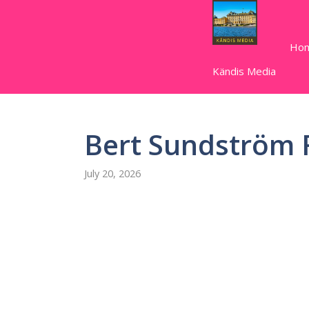
Skip
to
content
Ho
Kändis Media
Bert Sundström 
July 20, 2026