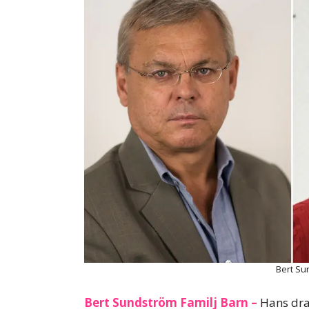
Bert Su
Bert Sundström Familj Barn –
Hans dra