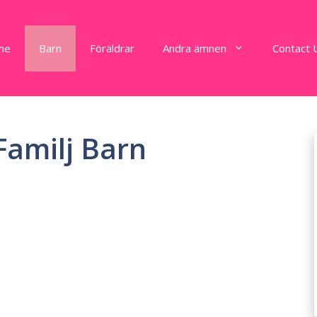
me
Barn
Föräldrar
Andra ämnen
Contact 
Familj Barn