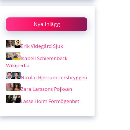
Nya Inlägg
Erik Videgård Sjuk
Isabell Schierenbeck
Wikipedia
Nicolai Bjerrum Lersbryggen
Zara Larssons Pojkvän
Lasse Holm Förmögenhet