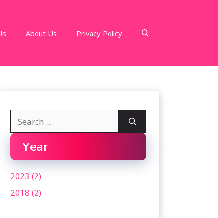
Us
About Us
Privacy Policy
Search
for:
Year
2023 (2)
2018 (2)