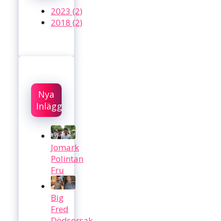
2023 (2)
2018 (2)
Nya
Inlägg
Jomark
Polintan
Fru
Big
Fred
Dödsorsak