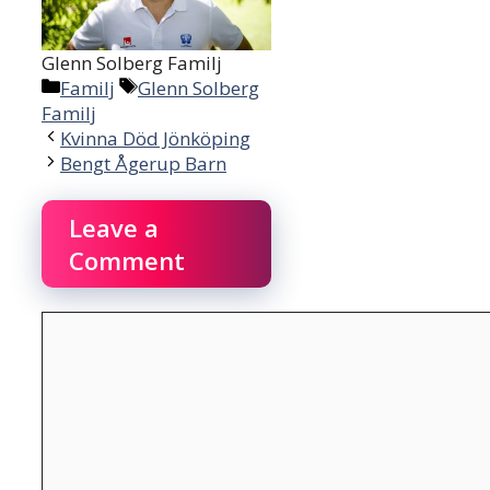
Glenn Solberg Familj
Categories
Tags
Familj
Glenn Solberg
Familj
Kvinna Död Jönköping
Bengt Ågerup Barn
Leave a
Comment
Comment