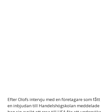
Efter Olofs intervju med en företagare som fått
en inbjudan till Handelshögskolan meddelade
han sin avsikt att resa till USA för att undersöka