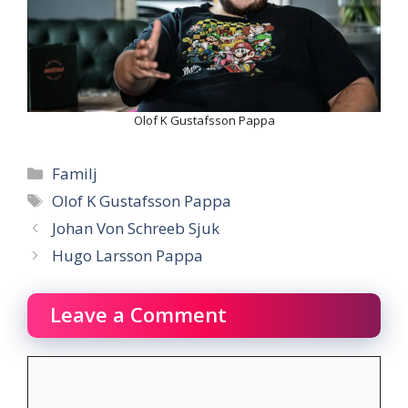
Olof K Gustafsson Pappa
Categories
Familj
Tags
Olof K Gustafsson Pappa
Johan Von Schreeb Sjuk
Hugo Larsson Pappa
Leave a Comment
Comment