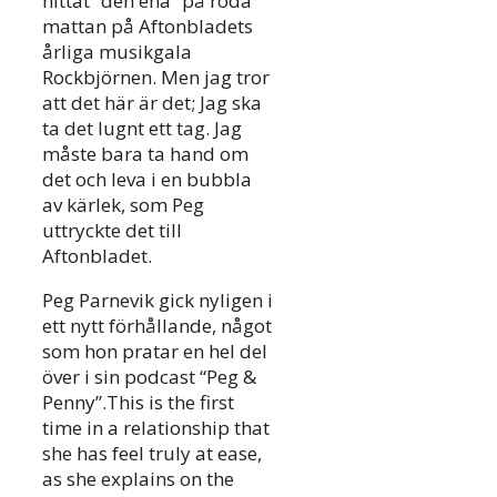
hittat “den ena” på röda
mattan på Aftonbladets
årliga musikgala
Rockbjörnen. Men jag tror
att det här är det; Jag ska
ta det lugnt ett tag. Jag
måste bara ta hand om
det och leva i en bubbla
av kärlek, som Peg
uttryckte det till
Aftonbladet.
Peg Parnevik gick nyligen i
ett nytt förhållande, något
som hon pratar en hel del
över i sin podcast “Peg &
Penny”.This is the first
time in a relationship that
she has feel truly at ease,
as she explains on the