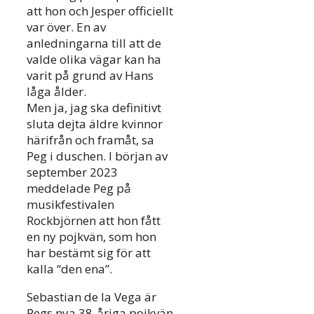
att hon och Jesper officiellt
var över. En av
anledningarna till att de
valde olika vägar kan ha
varit på grund av Hans
låga ålder.
Men ja, jag ska definitivt
sluta dejta äldre kvinnor
härifrån och framåt, sa
Peg i duschen. I början av
september 2023
meddelade Peg på
musikfestivalen
Rockbjörnen att hon fått
en ny pojkvän, som hon
har bestämt sig för att
kalla “den ena”.
Sebastian de la Vega är
Pegs nya 38-åriga pojkvän