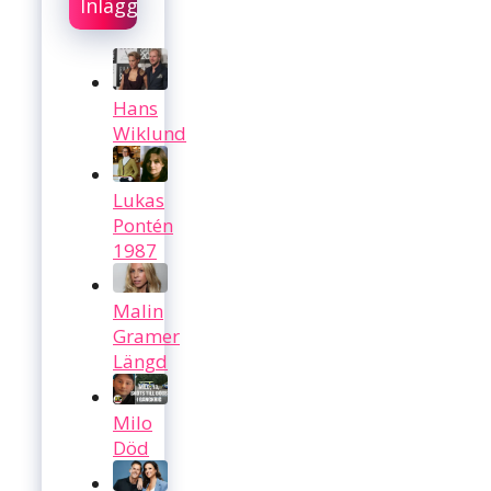
Inlägg
Hans
Wiklund
Lukas
Pontén
1987
Malin
Gramer
Längd
Milo
Död