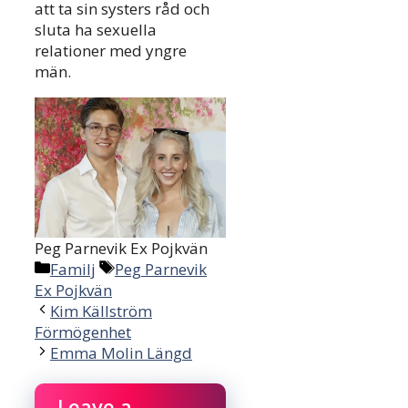
att ta sin systers råd och
sluta ha sexuella
relationer med yngre
män.
Peg Parnevik Ex Pojkvän
Categories
Tags
Familj
Peg Parnevik
Ex Pojkvän
Kim Källström
Förmögenhet
Emma Molin Längd
Leave a