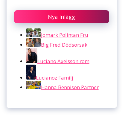
Nya Inlägg
Jomark Polintan Fru
Big Fred Dödsorsak
Luciano Axelsson rom
Lucianoz Familj
Hanna Bennison Partner