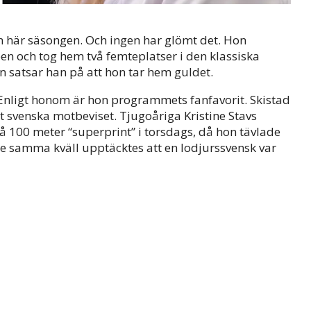
n här säsongen. Och ingen har glömt det. Hon
n och tog hem två femteplatser i den klassiska
n satsar han på att hon tar hem guldet.
. Enligt honom är hon programmets fanfavorit. Skistad
t svenska motbeviset. Tjugoåriga Kristine Stavs
å 100 meter “superprint” i torsdags, då hon tävlade
 samma kväll upptäcktes att en lodjurssvensk var