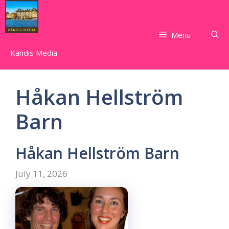
Skip
to
content
Menu
Kändis Media
Håkan Hellström
Barn
Håkan Hellström Barn
July 11, 2026