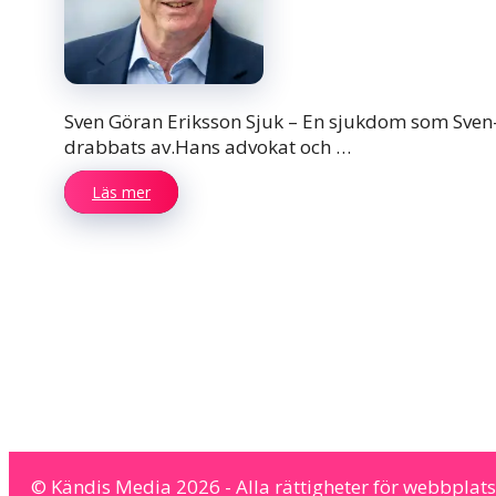
Sven Göran Eriksson Sjuk – En sjukdom som Sven-Gö
drabbats av.Hans advokat och …
Läs mer
© Kändis Media 2026 - Alla rättigheter för webbplats