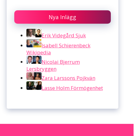
Nya Inlägg
Erik Videgård Sjuk
Isabell Schierenbeck
Wikipedia
Nicolai Bjerrum
Lersbryggen
Zara Larssons Pojkvän
Lasse Holm Förmögenhet