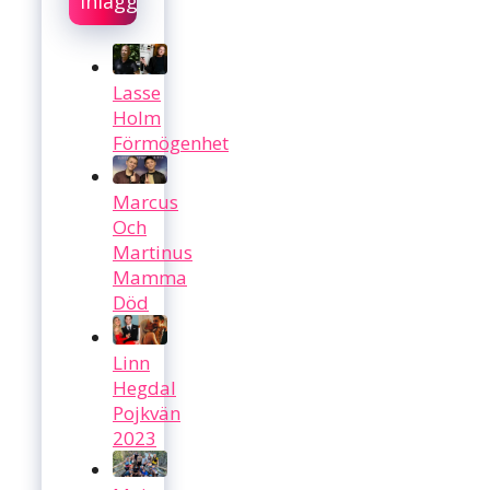
Inlägg
Lasse
Holm
Förmögenhet
Marcus
Och
Martinus
Mamma
Död
Linn
Hegdal
Pojkvän
2023