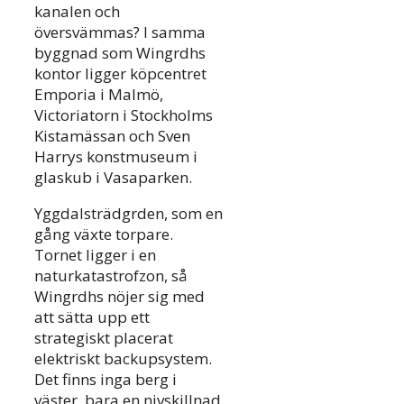
kanalen och
översvämmas? I samma
byggnad som Wingrdhs
kontor ligger köpcentret
Emporia i Malmö,
Victoriatorn i Stockholms
Kistamässan och Sven
Harrys konstmuseum i
glaskub i Vasaparken.
Yggdalsträdgrden, som en
gång växte torpare.
Tornet ligger i en
naturkatastrofzon, så
Wingrdhs nöjer sig med
att sätta upp ett
strategiskt placerat
elektriskt backupsystem.
Det finns inga berg i
väster, bara en nivskillnad