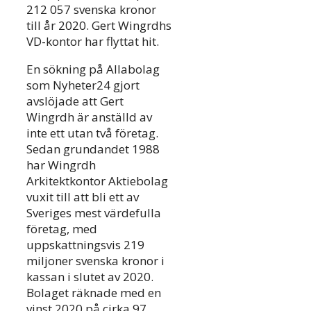
212 057 svenska kronor
till år 2020. Gert Wingrdhs
VD-kontor har flyttat hit.
En sökning på Allabolag
som Nyheter24 gjort
avslöjade att Gert
Wingrdh är anställd av
inte ett utan två företag.
Sedan grundandet 1988
har Wingrdh
Arkitektkontor Aktiebolag
vuxit till att bli ett av
Sveriges mest värdefulla
företag, med
uppskattningsvis 219
miljoner svenska kronor i
kassan i slutet av 2020.
Bolaget räknade med en
vinst 2020 på cirka 97