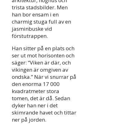
arkitektur, höghus och
trista stadsbilder. Men
han bor ensam i en
charmig stuga full av en
jasminbuske vid
förstutrappen.
Han sitter på en plats och
ser ut mot horisonten och
säger: “Viken är där, och
vikingen är omgiven av
ondska.” När vi snurrar på
den enorma 17 000
kvadratmeter stora
tomen, det är då. Sedan
dyker han ner i det
skimrande havet och tittar
ner på jorden.