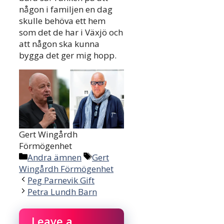
någon i familjen en dag
skulle behöva ett hem
som det de har i Växjö och
att någon ska kunna
bygga det ger mig hopp.
Gert Wingårdh
Förmögenhet
Categories
Tags
Andra ämnen
Gert
Wingårdh Förmögenhet
Peg Parnevik Gift
Petra Lundh Barn
Leave a