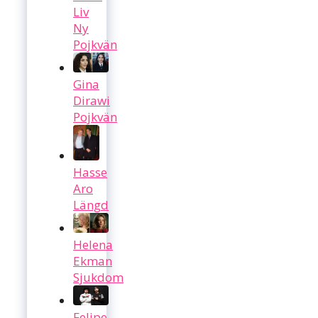
Liv
Ny
Pojkvän
Gina
Dirawi
Pojkvän
Hasse
Aro
Längd
Helena
Ekman
Sjukdom
Felipe