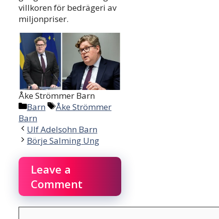
villkoren för bedrägeri av
miljonpriser.
Åke Strömmer Barn
Categories
Tags
Barn
Åke Strömmer
Barn
Ulf Adelsohn Barn
Börje Salming Ung
Leave a
Comment
Comment