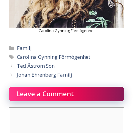
Carolina Gynning Förmögenhet
Categories
Familj
Tags
Carolina Gynning Förmögenhet
Ted Åström Son
Johan Ehrenberg Familj
Leave a Comment
Comment