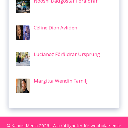
Nooshi Dadgostar Föräldrar
Céline Dion Avliden
Lucianoz Föräldrar Ursprung
Margitta Wendin Familj
© Kändis Media 2026 - Alla rättigheter för webbplatsen är