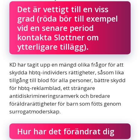
Det är vettigt till en viss
grad (röda bör till exempel
vid en senare period
kontakta Slottner om
ytterligare tillägg).
KD har tagit upp en mängd olika frågor för att
skydda hbtq-individers rättigheter, såsom lika
tillgång till blod för alla personer, bättre skydd
för hbtq-reklamblad, ett strängare
antidiskrimineringsramverk och bredare
föräldrarättigheter för barn som fötts genom
surrogatmoderskap.
Hur har det förändrat dig