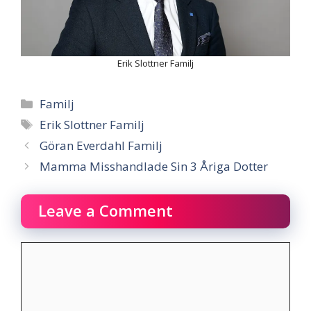
Erik Slottner Familj
Categories
Familj
Tags
Erik Slottner Familj
Göran Everdahl Familj
Mamma Misshandlade Sin 3 Åriga Dotter
Leave a Comment
Comment