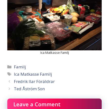
Ica Matkasse Familj
Categories
Familj
Tags
Ica Matkasse Familj
Fredrik Ilar Föräldrar
Ted Åström Son
Leave a Comment