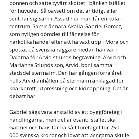
bonnen och satte tyvärr skottet i bänken istället
för huvudet. Så oavsett om det är tidigt eller
sent, lär sig Samir Assad hur man får en kula i
centrum. Samir är nära Akalla Gabriel Gomez,
som nyligen dömdes till fängelse för
narkotikahandel efter att ha växt upp i Mora och
spottat på svenska raggare medan han var i
Dalarna för Arvid stlunds begravning. Arvid och
Marianne Stlunds son, Arvid, bor i samma
stadsdel stermalm. Den här gången förra året
hölls Arvid anhållen på stermalm anklagad för
knarkbrott, utpressning och kidnappning. Det är
debatt här.
Gabriel sägs vara anställd av ett byggföretag i
handlingarna, men det är osant; istället ska
Gabriel och hans far ha sålt företaget för 250
000 svenska kronor och lovat att pengarna skulle