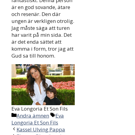
fantastiskt. Denna person
är en god sovande, ätare
och resenär. Den där
ungen är verkligen otrolig.
Jag måste säga att turen
har varit på min sida. Det
är det enda sättet att
komma i form, tror jag att
Gud sa till honom.
Eva Longoria Et Son Fils
Categories
Tags
Andra ämnen
Eva
Longoria Et Son Fils
Kassel Ulving Pappa