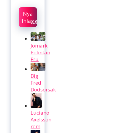
Nya
Inlägg
Jomark
Polintan
Fru
Big
Fred
Dödsorsak
Luciano
Axelsson
rom