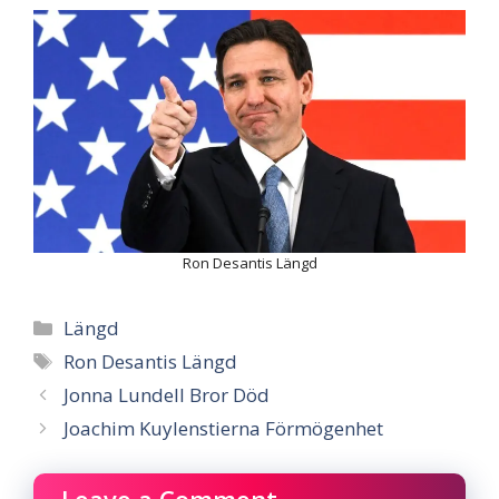
Ron Desantis Längd
Categories
Längd
Tags
Ron Desantis Längd
Jonna Lundell Bror Död
Joachim Kuylenstierna Förmögenhet