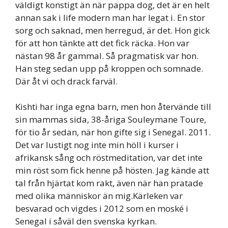
väldigt konstigt än när pappa dog, det är en helt
annan sak i life modern man har legat i. En stor
sorg och saknad, men herregud, är det. Hon gick
för att hon tänkte att det fick räcka. Hon var
nästan 98 år gammal. Så pragmatisk var hon.
Han steg sedan upp på kroppen och somnade.
Där åt vi och drack farväl.
Kishti har inga egna barn, men hon återvände till
sin mammas sida, 38-åriga Souleymane Toure,
för tio år sedan, när hon gifte sig i Senegal. 2011.
Det var lustigt nog inte min höll i kurser i
afrikansk sång och röstmeditation, var det inte
min röst som fick henne på hösten. Jag kände att
tal från hjärtat kom rakt, även när han pratade
med olika människor än mig.Kärleken var
besvarad och vigdes i 2012 som en moské i
Senegal i såväl den svenska kyrkan.