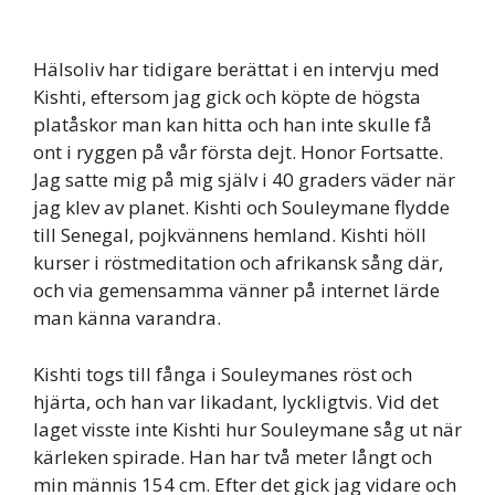
Hälsoliv har tidigare berättat i en intervju med
Kishti, eftersom jag gick och köpte de högsta
platåskor man kan hitta och han inte skulle få
ont i ryggen på vår första dejt. Honor Fortsatte.
Jag satte mig på mig själv i 40 graders väder när
jag klev av planet. Kishti och Souleymane flydde
till Senegal, pojkvännens hemland. Kishti höll
kurser i röstmeditation och afrikansk sång där,
och via gemensamma vänner på internet lärde
man känna varandra.
Kishti togs till fånga i Souleymanes röst och
hjärta, och han var likadant, lyckligtvis. Vid det
laget visste inte Kishti hur Souleymane såg ut när
kärleken spirade. Han har två meter långt och
min männis 154 cm. Efter det gick jag vidare och