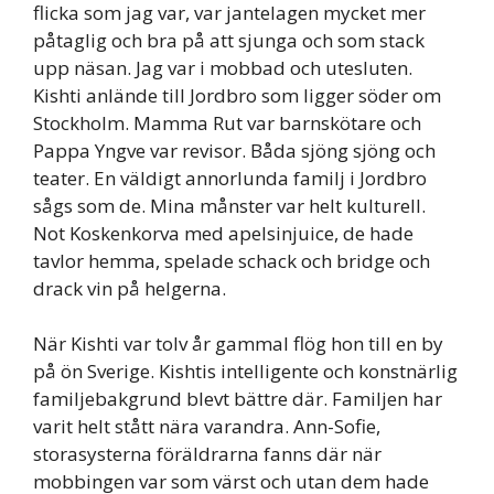
flicka som jag var, var jantelagen mycket mer
påtaglig och bra på att sjunga och som stack
upp näsan. Jag var i mobbad och utesluten.
Kishti anlände till Jordbro som ligger söder om
Stockholm. Mamma Rut var barnskötare och
Pappa Yngve var revisor. Båda sjöng sjöng och
teater. En väldigt annorlunda familj i Jordbro
sågs som de. Mina månster var helt kulturell.
Not Koskenkorva med apelsinjuice, de hade
tavlor hemma, spelade schack och bridge och
drack vin på helgerna.
När Kishti var tolv år gammal flög hon till en by
på ön Sverige. Kishtis intelligente och konstnärlig
familjebakgrund blevt bättre där. Familjen har
varit helt stått nära varandra. Ann-Sofie,
storasysterna föräldrarna fanns där när
mobbingen var som värst och utan dem hade