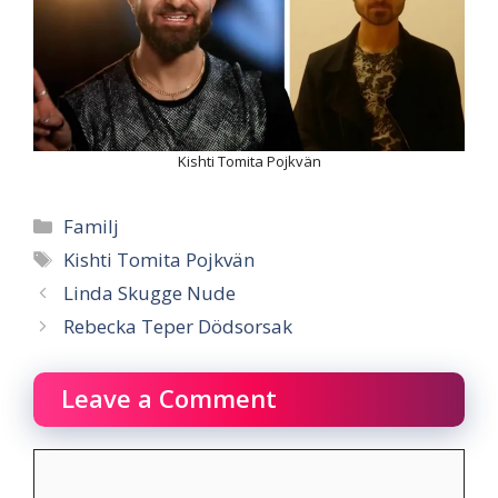
Kishti Tomita Pojkvän
Categories
Familj
Tags
Kishti Tomita Pojkvän
Linda Skugge Nude
Rebecka Teper Dödsorsak
Leave a Comment
Comment