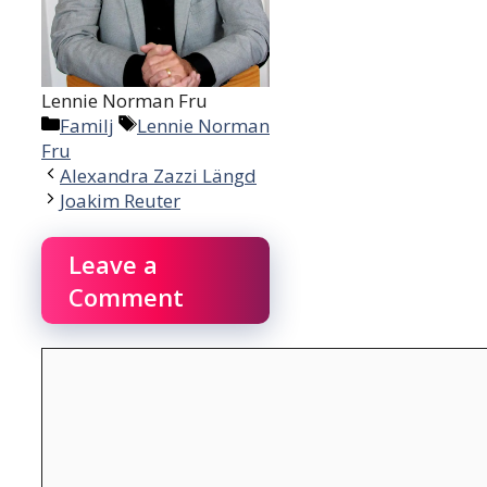
Lennie Norman Fru
Categories
Tags
Familj
Lennie Norman
Fru
Alexandra Zazzi Längd
Joakim Reuter
Leave a
Comment
Comment