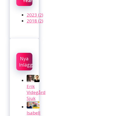
Year
2023 (2)
2018 (2)
Nya
Inlägg
Erik
Videgård
Sjuk
Isabell