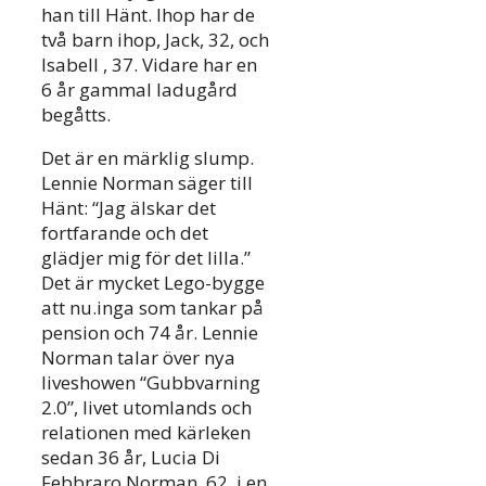
han till Hänt. Ihop har de
två barn ihop, Jack, 32, och
Isabell , 37. Vidare har en
6 år gammal ladugård
begåtts.
Det är en märklig slump.
Lennie Norman säger till
Hänt: “Jag älskar det
fortfarande och det
glädjer mig för det lilla.”
Det är mycket Lego-bygge
att nu.inga som tankar på
pension och 74 år. Lennie
Norman talar över nya
liveshowen “Gubbvarning
2.0”, livet utomlands och
relationen med kärleken
sedan 36 år, Lucia Di
Febbraro Norman, 62, i en