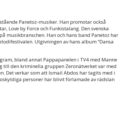
stående Panetoz-musiker. Han promotar också
ar, Love by Force och Funkistalang. Den svenska
k på musikbranschen. Han och hans band Panetoz har
 Melodifestivalen. Utgivningen av hans album “Dansa
rogram, bland annat Pappapanelen i TV4 med Manne
 till den kriminella gruppen Zeronätverket var med
ken. Det verkar som att Ismail Abdos har tagits med i
skyldiga personer har blivit förlamade av rädslan