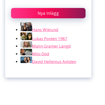
Nya Inlägg
Hans Wiklund
Lukas Pontén 1987
Malin Gramer Längd
Milo Död
David Hellenius Avliden