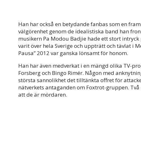
Han har också en betydande fanbas som en fram
välgörenhet genom de idealistiska band han front
musikern Pa Modou Badjie hade ett stort intryc
varit över hela Sverige och uppträtt och tävlat i
Pausa” 2012 var ganska lönsamt för honom.
Han har även medverkat i en mängd olika TV-p
Forsberg och Bingo Rimér. Någon med anknytning
största sannolikhet det tilltänkta offret för attac
nätverkets antaganden om Foxtrot-gruppen. Två o
att de är mördaren.