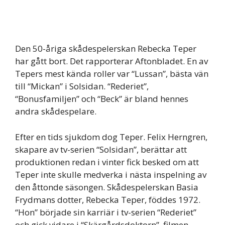
Den 50-åriga skådespelerskan Rebecka Teper
har gått bort. Det rapporterar Aftonbladet. En av
Tepers mest kända roller var “Lussan”, bästa vän
till “Mickan” i Solsidan. “Rederiet”,
“Bonusfamiljen” och “Beck” är bland hennes
andra skådespelare.
Efter en tids sjukdom dog Teper. Felix Herngren,
skapare av tv-serien “Solsidan”, berättar att
produktionen redan i vinter fick besked om att
Teper inte skulle medverka i nästa inspelning av
den åttonde säsongen. Skådespelerskan Basia
Frydmans dotter, Rebecka Teper, föddes 1972.
“Hon” började sin karriär i tv-serien “Rederiet”
och gick vidare i “Skärgårdsdoktorn”, filmen