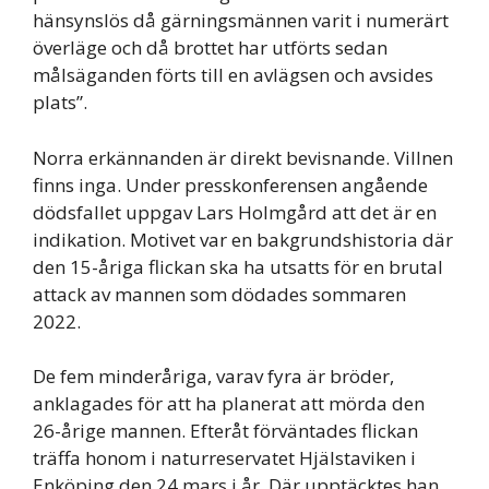
hänsynslös då gärningsmännen varit i numerärt
överläge och då brottet har utförts sedan
målsäganden förts till en avlägsen och avsides
plats”.
Norra erkännanden är direkt bevisnande. Villnen
finns inga. Under presskonferensen angående
dödsfallet uppgav Lars Holmgård att det är en
indikation. Motivet var en bakgrundshistoria där
den 15-åriga flickan ska ha utsatts för en brutal
attack av mannen som dödades sommaren
2022.
De fem minderåriga, varav fyra är bröder,
anklagades för att ha planerat att mörda den
26-årige mannen. Efteråt förväntades flickan
träffa honom i naturreservatet Hjälstaviken i
Enköping den 24 mars i år. Där upptäcktes han