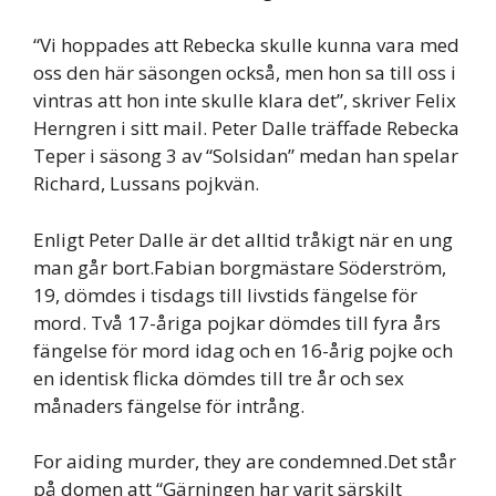
“Vi hoppades att Rebecka skulle kunna vara med
oss den här säsongen också, men hon sa till oss i
vintras att hon inte skulle klara det”, skriver Felix
Herngren i sitt mail. Peter Dalle träffade Rebecka
Teper i säsong 3 av “Solsidan” medan han spelar
Richard, Lussans pojkvän.
Enligt Peter Dalle är det alltid tråkigt när en ung
man går bort.Fabian borgmästare Söderström,
19, dömdes i tisdags till livstids fängelse för
mord. Två 17-åriga pojkar dömdes till fyra års
fängelse för mord idag och en 16-årig pojke och
en identisk flicka dömdes till tre år och sex
månaders fängelse för intrång.
For aiding murder, they are condemned.Det står
på domen att “Gärningen har varit särskilt