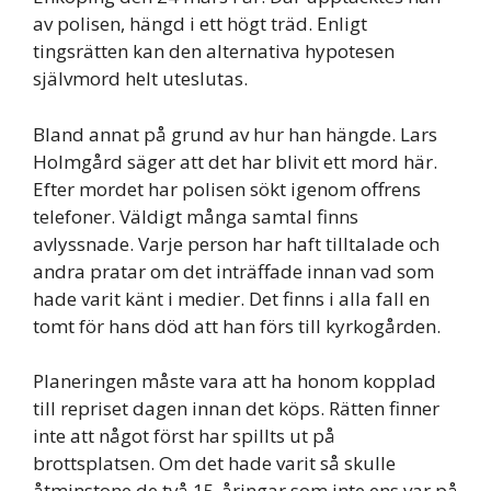
av polisen, hängd i ett högt träd. Enligt
tingsrätten kan den alternativa hypotesen
självmord helt uteslutas.
Bland annat på grund av hur han hängde. Lars
Holmgård säger att det har blivit ett mord här.
Efter mordet har polisen sökt igenom offrens
telefoner. Väldigt många samtal finns
avlyssnade. Varje person har haft tilltalade och
andra pratar om det inträffade innan vad som
hade varit känt i medier. Det finns i alla fall en
tomt för hans död att han förs till kyrkogården.
Planeringen måste vara att ha honom kopplad
till repriset dagen innan det köps. Rätten finner
inte att något först har spillts ut på
brottsplatsen. Om det hade varit så skulle
åtminstone de två 15-åringar som inte ens var på