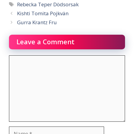
Tags
Rebecka Teper Dödsorsak
Kishti Tomita Pojkvän
Gurra Krantz Fru
Leave a Comment
Comment
Name