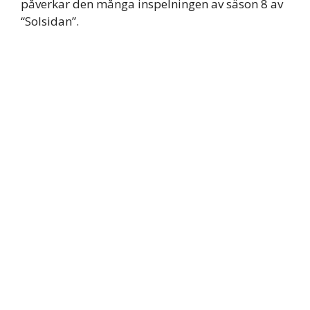
påverkar den många inspelningen av säson 8 av
“Solsidan”.