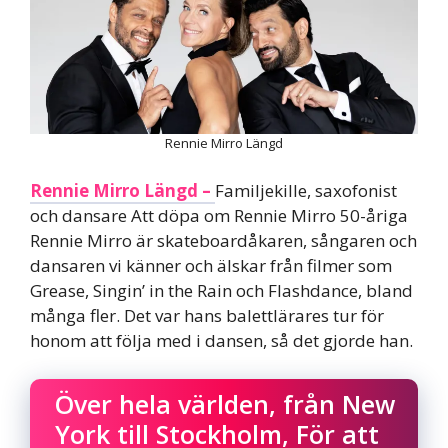
Rennie Mirro Längd
Rennie Mirro Längd –
Familjekille, saxofonist
och dansare Att döpa om Rennie Mirro 50-åriga
Rennie Mirro är skateboardåkaren, sångaren och
dansaren vi känner och älskar från filmer som
Grease, Singin’ in the Rain och Flashdance, bland
många fler. Det var hans balettlärares tur för
honom att följa med i dansen, så det gjorde han.
Över hela världen, från New
York till Stockholm, För att