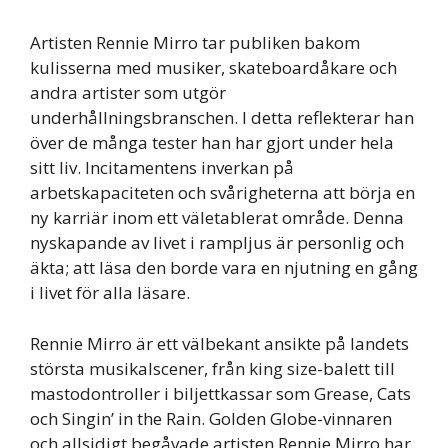
Artisten Rennie Mirro tar publiken bakom
kulisserna med musiker, skateboardåkare och
andra artister som utgör
underhållningsbranschen. I detta reflekterar han
över de många tester han har gjort under hela
sitt liv. Incitamentens inverkan på
arbetskapaciteten och svårigheterna att börja en
ny karriär inom ett väletablerat område. Denna
nyskapande av livet i rampljus är personlig och
äkta; att läsa den borde vara en njutning en gång
i livet för alla läsare.
Rennie Mirro är ett välbekant ansikte på landets
största musikalscener, från king size-balett till
mastodontroller i biljettkassar som Grease, Cats
och Singin’ in the Rain. Golden Globe-vinnaren
och allsidigt begåvade artisten Rennie Mirro har