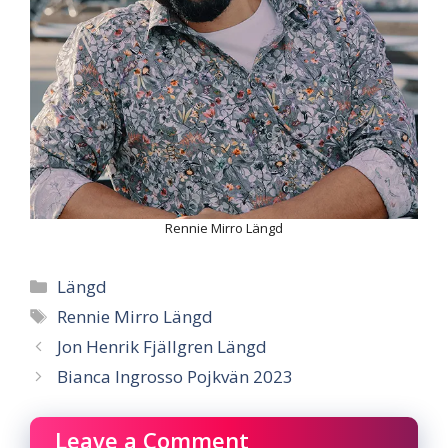
Rennie Mirro Längd
Categories
Längd
Tags
Rennie Mirro Längd
Jon Henrik Fjällgren Längd
Bianca Ingrosso Pojkvän 2023
Leave a Comment