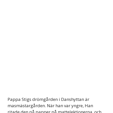
Pappa Stigs drömgården i Danshyttan är
masmästargården. När han var yngre, Han
ritade den på papper på mattelektionerna, och