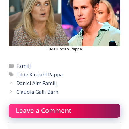
Tilde Kindahl Pappa
Categories
Familj
Tags
Tilde Kindahl Pappa
Daniel Alm Familj
Claudia Galli Barn
Leave a Comment
Comment