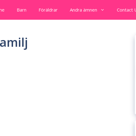
me
Barn
Föräldrar
Andra ämnen
Contact 
amilj