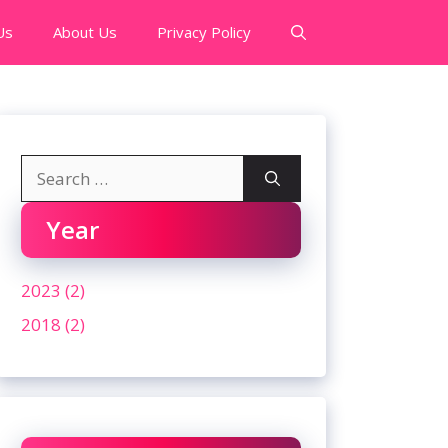
Us
About Us
Privacy Policy
Search
for:
Year
2023 (2)
2018 (2)