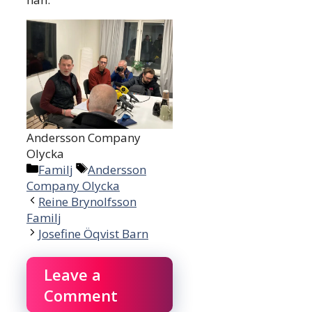
Andersson Company
Olycka
Categories
Tags
Familj
Andersson
Company Olycka
Reine Brynolfsson
Familj
Josefine Öqvist Barn
Leave a
Comment