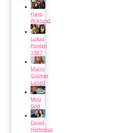
Hans
Wiklund
Lukas
Pontén
1987
Malin
Gramer
Längd
Milo
Död
David
Hellenius