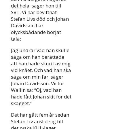
det hela, säger hon till
SVT. Vi har bevittnat
Stefan Livs död och Johan
Davidsson har
olycksbådande börjat
tala:
Jag undrar vad han skulle
säga om han berättade
att han hade skurit av mig
vid knäet. Och vad han ska
säga om min far, säger
Johan Davidsson. Victor
Wallin sa: “Oj, vad han
hade fått Johan skit för det
skägget.”
Det har gått fem år sedan
Stefan Liv anslöt sig till
det ryska KHL-laget