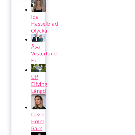
Ida
Hasselblad
Olycka
Åsa
Vesterlund
Ex
Ulf
Elfving
Längd
Lasse
Holm
Barn