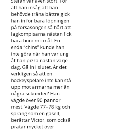
Stefan var även stört. För
att han insåg att han
behövde träna bättre gick
han in för bara löpningen
på försäsongen så hårt att
lagkompisarna nästan fick
bära honom i mål. En
enda “chins” kunde han
inte göra när han var ung
åt han pizza nästan varje
dag. Gå in i slutet. Är det
verkligen så att en
hockeyspelare inte kan stå
upp mot armarna mer än
några sekunder? Han
vägde över 90 pannor
mest. Vägde 77–78 kg och
sprang som en gasell,
berättar Victor, som också
pratar mycket över