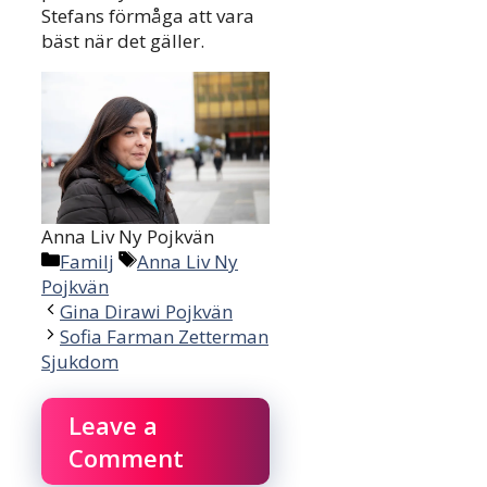
Stefans förmåga att vara
bäst när det gäller.
Anna Liv Ny Pojkvän
Categories
Tags
Familj
Anna Liv Ny
Pojkvän
Gina Dirawi Pojkvän
Sofia Farman Zetterman
Sjukdom
Leave a
Comment