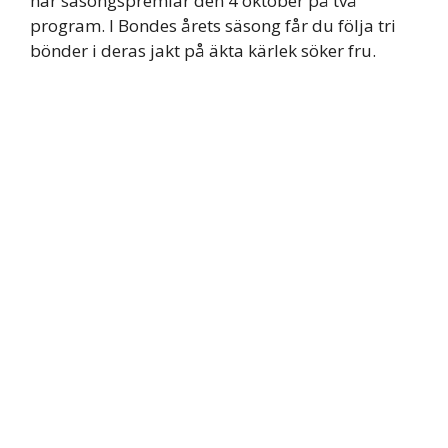
har säsongspremiär den 4 oktober på två
program. I Bondes årets säsong får du följa tri
bönder i deras jakt på äkta kärlek söker fru.