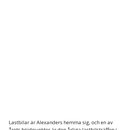
Lastbilar är Alexanders hemma sig, och en av
årets höjdpunkter är den årliga lastbilsträffen i