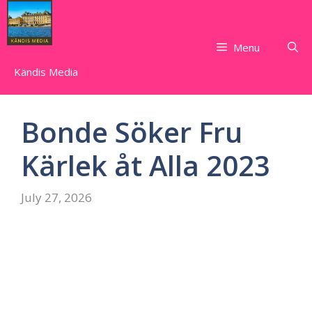
Skip
to
content
Menu
Kändis Media
Bonde Söker Fru
Kärlek åt Alla 2023
July 27, 2026