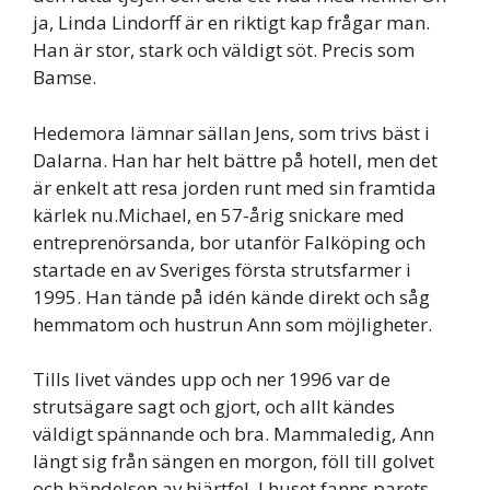
ja, Linda Lindorff är en riktigt kap frågar man.
Han är stor, stark och väldigt söt. Precis som
Bamse.
Hedemora lämnar sällan Jens, som trivs bäst i
Dalarna. Han har helt bättre på hotell, men det
är enkelt att resa jorden runt med sin framtida
kärlek nu.Michael, en 57-årig snickare med
entreprenörsanda, bor utanför Falköping och
startade en av Sveriges första strutsfarmer i
1995. Han tände på idén kände direkt och såg
hemmatom och hustrun Ann som möjligheter.
Tills livet vändes upp och ner 1996 var de
strutsägare sagt och gjort, och allt kändes
väldigt spännande och bra. Mammaledig, Ann
längt sig från sängen en morgon, föll till golvet
och händelsen av hjärtfel. I huset fanns parets