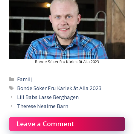
Bonde Söker Fru Kärlek åt Alla 2023
Categories
Familj
Tags
Bonde Söker Fru Kärlek åt Alla 2023
Lill Babs Lasse Berghagen
Therese Neaime Barn
Leave a Comment