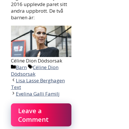
2016 upplevde paret sitt
andra uppbrott. De två
barnen är:
Céline Dion Dödsorsak
Categories
Tags
Barn
Céline Dion
Dödsorsak
Lisa Lasse Berghagen
Text
Evelina Galli Familj
Leave a
Comment