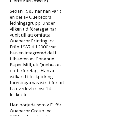
Pierre Karl (med K).
Sedan 1985 har han varit
en del av Quebecors
ledningsgrupp, under
vilken tid företaget har
vuxit till att omfatta
Quebecor Printing Inc.
Från 1987 till 2000 var
han en integrerad del i
tillväxten av Donahue
Paper Mill, ett Quebecor-
dotterföretag . Han är
välkänd i lockpicking-
föreningarnas värld för att
ha överlevt minst 14
lockouter.
Han började som V.D. för
Quebecor Group Inc.