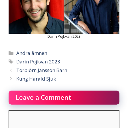
Darin Pojkvän 2023
Categories
Andra ämnen
Tags
Darin Pojkvän 2023
Torbjörn Jansson Barn
Kung Harald Sjuk
Leave a Comment
Comment