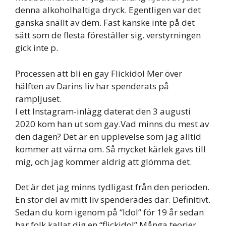
denna alkoholhaltiga dryck. Egentligen var det
ganska snällt av dem. Fast kanske inte på det
sätt som de flesta föreställer sig. verstyrningen
gick inte p.
Processen att bli en gay Flickidol Mer över
hälften av Darins liv har spenderats på
rampljuset.
I ett Instagram-inlägg daterat den 3 augusti
2020 kom han ut som gay.Vad minns du mest av
den dagen? Det är en upplevelse som jag alltid
kommer att värna om. Så mycket kärlek gavs till
mig, och jag kommer aldrig att glömma det.
Det är det jag minns tydligast från den perioden.
En stor del av mitt liv spenderades där. Definitivt.
Sedan du kom igenom på “Idol” för 19 år sedan
har folk kallat dig en “flickidol”.Många teorier