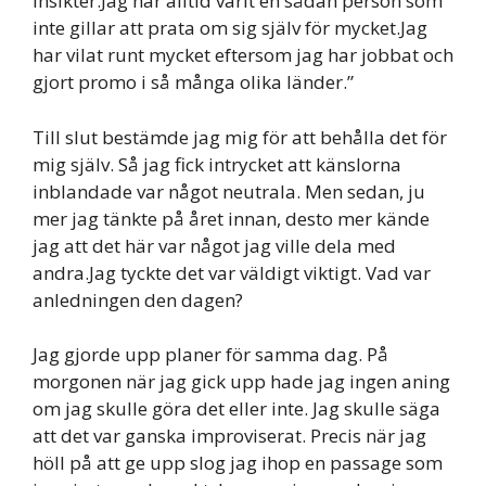
insikter.Jag har alltid varit en sådan person som
inte gillar att prata om sig själv för mycket.Jag
har vilat runt mycket eftersom jag har jobbat och
gjort promo i så många olika länder.”
Till slut bestämde jag mig för att behålla det för
mig själv. Så jag fick intrycket att känslorna
inblandade var något neutrala. Men sedan, ju
mer jag tänkte på året innan, desto mer kände
jag att det här var något jag ville dela med
andra.Jag tyckte det var väldigt viktigt. Vad var
anledningen den dagen?
Jag gjorde upp planer för samma dag. På
morgonen när jag gick upp hade jag ingen aning
om jag skulle göra det eller inte. Jag skulle säga
att det var ganska improviserat. Precis när jag
höll på att ge upp slog jag ihop en passage som