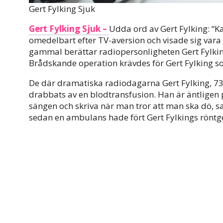
Gert Fylking Sjuk
Gert Fylking Sjuk –
Udda ord av Gert Fylking: 
omedelbart efter TV-aversion och visade sig var
gammal berättar radiopersonligheten Gert Fylkin
Brådskande operation krävdes för Gert Fylking so
De där dramatiska radiodagarna Gert Fylking, 73, li
drabbats av en blodtransfusion. Han är äntligen p
sängen och skriva när man tror att man ska dö, sa
sedan en ambulans hade fört Gert Fylkings röntgen