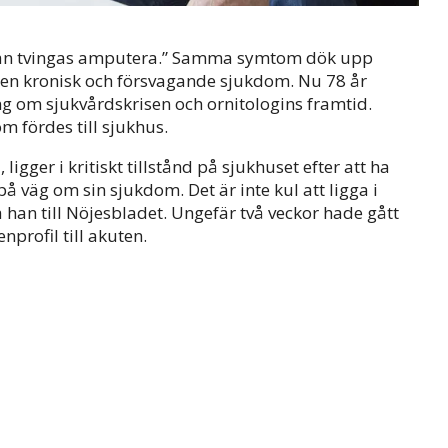
“Kan tvingas amputera.” Samma symtom dök upp
a en kronisk och försvagande sjukdom. Nu 78 år
g om sjukvårdskrisen och ornitologins framtid.
m fördes till sjukhus.
gger i kritiskt tillstånd på sjukhuset efter att ha
å väg om sin sjukdom. Det är inte kul att ligga i
 han till Nöjesbladet. Ungefär två veckor hade gått
profil till akuten.