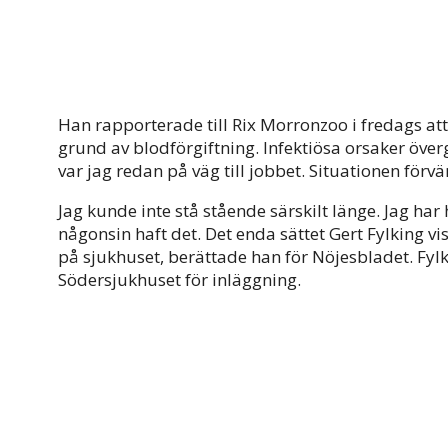
Han rapporterade till Rix Morronzoo i fredags at
grund av blodförgiftning. Infektiösa orsaker öve
var jag redan på väg till jobbet. Situationen förv
Jag kunde inte stå stående särskilt länge. Jag har 
någonsin haft det. Det enda sättet Gert Fylking viss
på sjukhuset, berättade han för Nöjesbladet. Fylk
Södersjukhuset för inläggning.