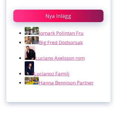
Nya Inlägg
Jomark Polintan Fru
Big Fred Dödsorsak
Luciano Axelsson rom
Lucianoz Familj
Hanna Bennison Partner