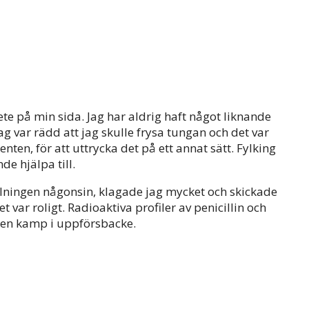
vete på min sida. Jag har aldrig haft något liknande
 jag var rädd att jag skulle frysa tungan och det var
ten, för att uttrycka det på ett annat sätt. Fylking
e hjälpa till.
elningen någonsin, klagade jag mycket och skickade
var roligt. Radioaktiva profiler av penicillin och
r en kamp i uppförsbacke.