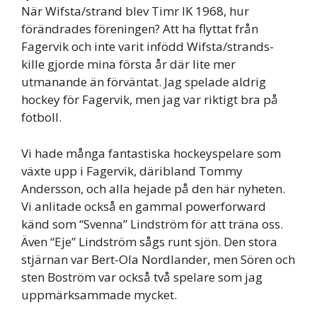
När Wifsta/strand blev Timr IK 1968, hur
förändrades föreningen? Att ha flyttat från
Fagervik och inte varit infödd Wifsta/strands-
kille gjorde mina första år där lite mer
utmanande än förväntat. Jag spelade aldrig
hockey för Fagervik, men jag var riktigt bra på
fotboll.
Vi hade många fantastiska hockeyspelare som
växte upp i Fagervik, däribland Tommy
Andersson, och alla hejade på den här nyheten.
Vi anlitade också en gammal powerforward
känd som “Svenna” Lindström för att träna oss.
Även “Eje” Lindström sågs runt sjön. Den stora
stjärnan var Bert-Ola Nordlander, men Sören och
sten Boström var också två spelare som jag
uppmärksammade mycket.