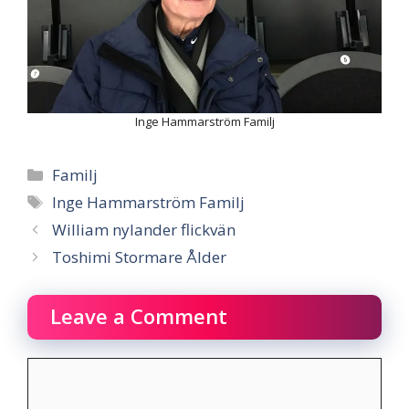
Inge Hammarström Familj
Categories
Familj
Tags
Inge Hammarström Familj
William nylander flickvän
Toshimi Stormare Ålder
Leave a Comment
Comment