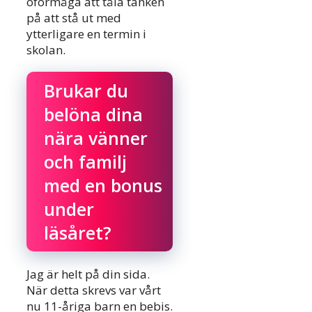
oförmåga att tåla tanken
på att stå ut med
ytterligare en termin i
skolan.
Brukar du
belöna dina
nära vänner
och familj
med en bonus
under
läsåret?
Jag är helt på din sida.
När detta skrevs var vårt
nu 11-åriga barn en bebis.