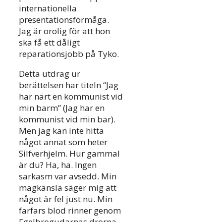
internationella
presentationsförmåga.
Jag är orolig för att hon
ska få ett dåligt
reparationsjobb på Tyko.
Detta utdrag ur
berättelsen har titeln “Jag
har närt en kommunist vid
min barm” (Jag har en
kommunist vid min bar).
Men jag kan inte hitta
något annat som heter
Silfverhjelm. Hur gammal
är du? Ha, ha. Ingen
sarkasm var avsedd. Min
magkänsla säger mig att
något är fel just nu. Min
farfars blod rinner genom
Fgelbrogudarnas drorna.