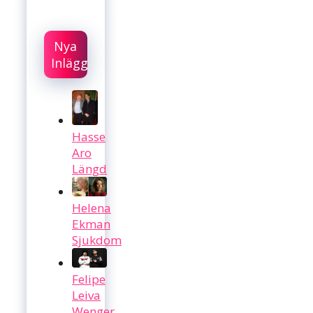
Nya
Inlägg
Hasse
Aro
Längd
Helena
Ekman
Sjukdom
Felipe
Leiva
Wenger