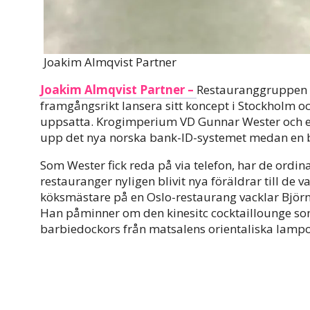
Joakim Almqvist Partner
Joakim Almqvist Partner –
Restauranggruppen Pu
framgångsrikt lansera sitt koncept i Stockholm 
uppsatta. Krogimperium VD Gunnar Wester och et
upp det nya norska bank-ID-systemet medan en but
Som Wester fick reda på via telefon, har de ordin
restauranger nyligen blivit nya föräldrar till de 
köksmästare på en Oslo-restaurang vacklar Björn 
Han påminner om den kinesitc cocktaillounge s
barbiedockors från matsalens orientaliska lampo