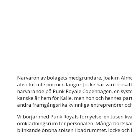
Närvaron av bolagets medgrundare, Joakim Almqvi
absolut inte normen längre. Jocke har varit bosat
närvarande på Punk Royale Copenhagen, en syst
kanske är hem för Kalle, men hon och hennes partne
andra framgångsrika kvinnliga entreprenörer och f
Vi börjar med Punk Royals förnyelse, en tusen k
omklädningsrum för personalen. Många bortskämd
blinkande öppna spisen i badrummet. Jocke och K