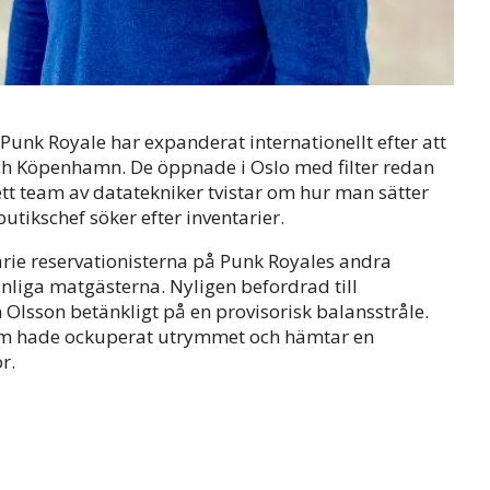
nk Royale har expanderat internationellt efter att
och Köpenhamn. De öppnade i Oslo med filter redan
t team av datatekniker tvistar om hur man sätter
ikschef söker efter inventarier.
arie reservationisterna på Punk Royales andra
vanliga matgästerna. Nyligen befordrad till
Olsson betänkligt på en provisorisk balansstråle.
om hade ockuperat utrymmet och hämtar en
r.