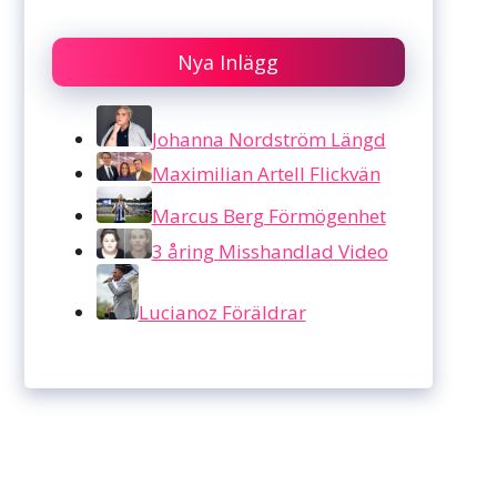
Nya Inlägg
Johanna Nordström Längd
Maximilian Artell Flickvän
Marcus Berg Förmögenhet
3 åring Misshandlad Video
Lucianoz Föräldrar