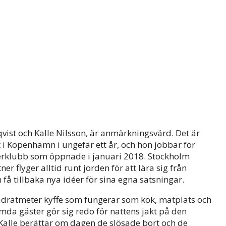
st och Kalle Nilsson, är anmärkningsvärd. Det är
t i Köpenhamn i ungefär ett år, och hon jobbar för
erklubb som öppnade i januari 2018. Stockholm
r flyger alltid runt jorden för att lära sig från
å tillbaka nya idéer för sina egna satsningar.
vadratmeter kyffe som fungerar som kök, matplats och
a gäster gör sig redo för nattens jakt på den
alle berättar om dagen de slösade bort och de