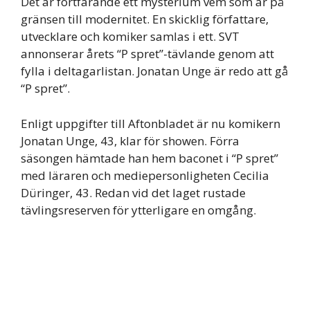
Det är fortfarande ett mysterium vem som är på
gränsen till modernitet. En skicklig författare,
utvecklare och komiker samlas i ett. SVT
annonserar årets “P spret”-tävlande genom att
fylla i deltagarlistan. Jonatan Unge är redo att gå
“P spret”.
Enligt uppgifter till Aftonbladet är nu komikern
Jonatan Unge, 43, klar för showen. Förra
säsongen hämtade han hem baconet i “P spret”
med läraren och mediepersonligheten Cecilia
Düringer, 43. Redan vid det laget rustade
tävlingsreserven för ytterligare en omgång.