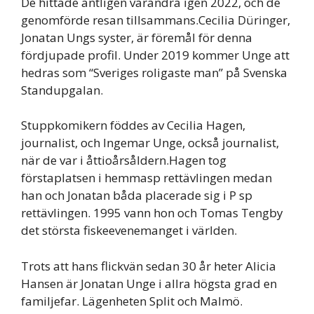
De hittade äntligen varandra igen 2022, och de
genomförde resan tillsammans.Cecilia Düringer,
Jonatan Ungs syster, är föremål för denna
fördjupade profil. Under 2019 kommer Unge att
hedras som “Sveriges roligaste man” på Svenska
Standupgalan.
Stuppkomikern föddes av Cecilia Hagen,
journalist, och Ingemar Unge, också journalist,
när de var i åttioårsåldern.Hagen tog
förstaplatsen i hemmasp rettävlingen medan
han och Jonatan båda placerade sig i P sp
rettävlingen. 1995 vann hon och Tomas Tengby
det största fiskeevenemanget i världen.
Trots att hans flickvän sedan 30 år heter Alicia
Hansen är Jonatan Unge i allra högsta grad en
familjefar. Lägenheten Split och Malmö.