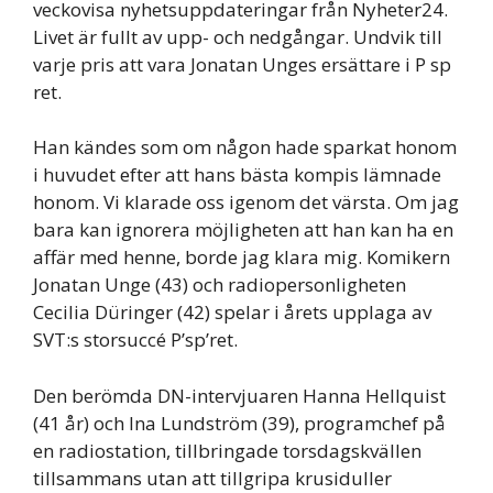
veckovisa nyhetsuppdateringar från Nyheter24.
Livet är fullt av upp- och nedgångar. Undvik till
varje pris att vara Jonatan Unges ersättare i P sp
ret.
Han kändes som om någon hade sparkat honom
i huvudet efter att hans bästa kompis lämnade
honom. Vi klarade oss igenom det värsta. Om jag
bara kan ignorera möjligheten att han kan ha en
affär med henne, borde jag klara mig. Komikern
Jonatan Unge (43) och radiopersonligheten
Cecilia Düringer (42) spelar i årets upplaga av
SVT:s storsuccé P’sp’ret.
Den berömda DN-intervjuaren Hanna Hellquist
(41 år) och Ina Lundström (39), programchef på
en radiostation, tillbringade torsdagskvällen
tillsammans utan att tillgripa krusiduller