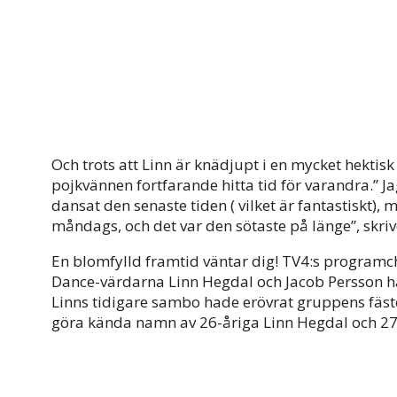
Och trots att Linn är knädjupt i en mycket hektis
pojkvännen fortfarande hitta tid för varandra.” Jag
dansat den senaste tiden ( vilket är fantastiskt), 
måndags, och det var den sötaste på länge”, skriv
En blomfylld framtid väntar dig! TV4:s programche
Dance-värdarna Linn Hegdal och Jacob Persson har 
Linns tidigare sambo hade erövrat gruppens fäste 
göra kända namn av 26-åriga Linn Hegdal och 27-