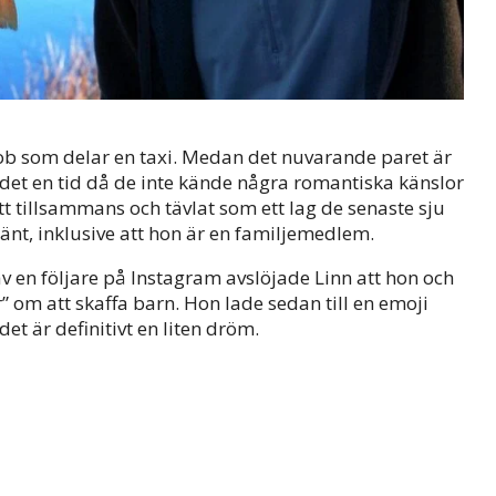
cob som delar en taxi. Medan det nuvarande paret är
 det en tid då de inte kände några romantiska känslor
ott tillsammans och tävlat som ett lag de senaste sju
Hänt, inklusive att hon är en familjemedlem.
 av en följare på Instagram avslöjade Linn att hon och
 om att skaffa barn. Hon lade sedan till en emoji
et är definitivt en liten dröm.