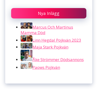
Nya Inlägg
Marcus Och Martinus
Mamma Död
Linn Hegdal Pojkvän 2023
Maja Stark Pojkvän
Åke Strömmer Dödsannons
Paows Pojkvän