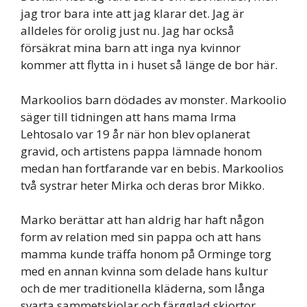
jag tror bara inte att jag klarar det. Jag är
alldeles för orolig just nu. Jag har också
försäkrat mina barn att inga nya kvinnor
kommer att flytta in i huset så länge de bor här.
Markoolios barn dödades av monster. Markoolio
säger till tidningen att hans mama Irma
Lehtosalo var 19 år när hon blev oplanerat
gravid, och artistens pappa lämnade honom
medan han fortfarande var en bebis. Markoolios
två systrar heter Mirka och deras bror Mikko.
Marko berättar att han aldrig har haft någon
form av relation med sin pappa och att hans
mamma kunde träffa honom på Orminge torg
med en annan kvinna som delade hans kultur
och de mer traditionella kläderna, som långa
svarta sammetskjolar och färgglad skjortor.