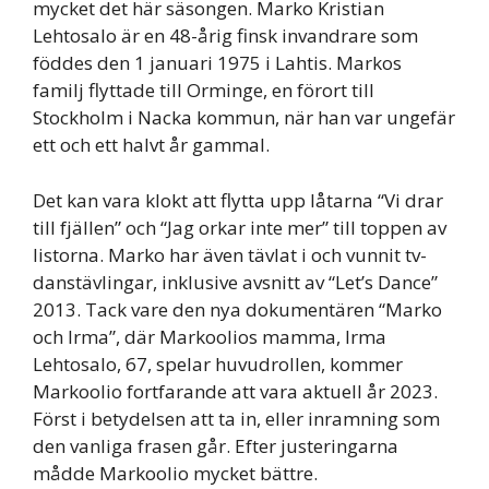
mycket det här säsongen. Marko Kristian
Lehtosalo är en 48-årig finsk invandrare som
föddes den 1 januari 1975 i Lahtis. Markos
familj flyttade till Orminge, en förort till
Stockholm i Nacka kommun, när han var ungefär
ett och ett halvt år gammal.
Det kan vara klokt att flytta upp låtarna “Vi drar
till fjällen” och “Jag orkar inte mer” till toppen av
listorna. Marko har även tävlat i och vunnit tv-
danstävlingar, inklusive avsnitt av “Let’s Dance”
2013. Tack vare den nya dokumentären “Marko
och Irma”, där Markoolios mamma, Irma
Lehtosalo, 67, spelar huvudrollen, kommer
Markoolio fortfarande att vara aktuell år 2023.
Först i betydelsen att ta in, eller inramning som
den vanliga frasen går. Efter justeringarna
mådde Markoolio mycket bättre.