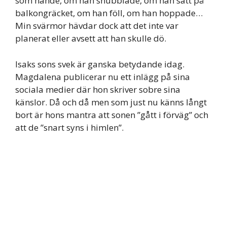
som hände, om han snubblade, om han satt på
balkongräcket, om han föll, om han hoppade…
Min svärmor hävdar dock att det inte var
planerat eller avsett att han skulle dö.
Isaks sons svek är ganska betydande idag.
Magdalena publicerar nu ett inlägg på sina
sociala medier där hon skriver sobre sina
känslor. Då och då men som just nu känns långt
bort är hons mantra att sonen ”gått i förväg” och
att de ”snart syns i himlen”.