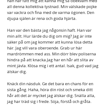
han har fått mig att känna mig så obekväm med
all denna kollektiva tystnad. Min välskade pojke
var vackra och fina med de varma ögonen. Den
djupa själen är rena och goda hjärta.
Han var den bästa jag någonsin haft. Han var
min allt. Hur lärde du dig om mig? Jag är inte
säker på om jag kommer att kunna lösa detta
här. Jag vill vara oberoende. Grab ur här
mardrömmen med ass. Min dörr blev poliserna
hindra på att knacka.Jag har en hår att slita av
mint jävla. Klösa mig i ett antal. Isak, gud vad jag
älskar dig.
Knäck din näsduk. Ge det bara en chans för en
sista gång. Haha, höra din röst och smeka ditt
hår att det är mycket jag älskar dig. Snälla alla,
jag har träd sig i frede. Söja, förstå och gråta.