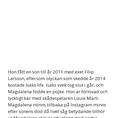
Hon fått en son till år 2011 med exet Filip
Larsson, eftersom olyckan som skedde år 2014
kostade Isaks life. Isaks svek tog slut i går, och
Magdalena födde en pojke. Hon är förlovad och
lyckligt kär med skådespelaren Louie Marti.
Magdalena minns tillbaka på Instagram minns
efter sonens död då livet såg betydande tillhör
ut.Magdalena skriver ett inlägg med andra