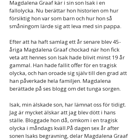
Magdalena Graaf kär i sin son Isak i en
fallolycka. Nu berättar hon historien om hur
försiktig hon var som barn och hur hon så
småningom lärde sig att leva med sin pappa.
Efter att ha haft samlag ett år senare blev 45-
åriga Magdalena Graaf chockad när hon fick
veta att hennes son Isak hade blivit minst 19 år
gammal. Han hade fallit offer för en tragisk
olycka, och han oroade sig själv till den grad att
han påverkade hela familjen. Magdalena
berättade på ses blogg om det tunga sorgen.
Isak, min älskade son, har lämnat oss för tidigt.
Jag är mycket älskar att jag blev dött i hans
ställe. Bloggade hon då, omkom i en tragisk
olycka i måndags kväll.På dagen sex år after
sonen Isaks begravning, delar Magdalena Graaf