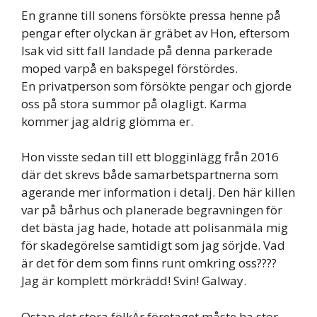
En granne till sonens försökte pressa henne på
pengar efter olyckan är gräbet av Hon, eftersom
Isak vid sitt fall landade på denna parkerade
moped varpå en bakspegel förstördes.
En privatperson som försökte pengar och gjorde
oss på stora summor på olagligt. Karma
kommer jag aldrig glömma er.
Hon visste sedan till ett blogginlägg från 2016
där det skrevs både samarbetspartnerna som
agerande mer information i detalj. Den här killen
var på bårhus och planerade begravningen för
det bästa jag hade, hotade att polisanmäla mig
för skadegörelse samtidigt som jag sörjde. Vad
är det för dem som finns runt omkring oss????
Jag är komplett mörkrädd! Svin! Galway.
Ostap det stora fölkÄr företaget måste ha stor